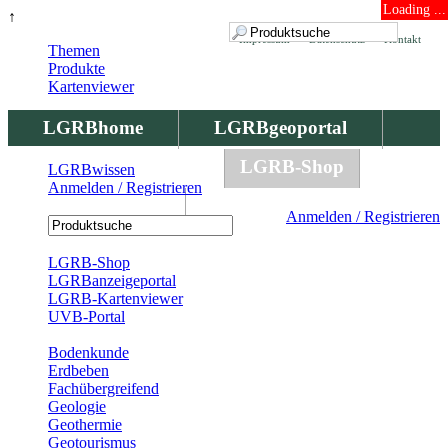
Loading ...
↑
Impressum
Datenschutz
Kontakt
Themen
Produkte
Kartenviewer
LGRBhome
LGRBgeoportal
LGRBbohrungen
LGRB-Shop
LGRBwissen
Anmelden / Registrieren
LGRBwissen
Anmelden / Registrieren
Registrierung
LGRB-Shop
LGRBanzeigeportal
LGRB-Kartenviewer
UVB-Portal
Produkte
Bodenkunde
Erdbeben
Fachübergreifend
Geologie
Geothermie
Geotourismus