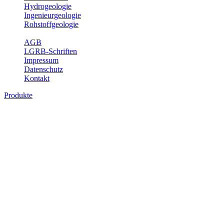
Hydrogeologie
Ingenieurgeologie
Rohstoffgeologie
Service
AGB
LGRB-Schriften
Impressum
Datenschutz
Kontakt
Produkte
Produkte des Themenbereichs
Hydrogeologie
Grundwasser ist die unterirdische Abflusskomponente des
Wasserkreislaufs und wesentlicher Bestandteil des Naturhaushalts.
Bei der Infiltration und Untergrundpassage kommt es zu vielfältigen
physikalischen und chemischen Wechselwirkungen mit dem
Untergrund. Die Aufenthaltszeit im Untergrund variiert zwischen
Tagen und Jahrtausenden. Im Fachbereich Hydrogeologie werden
Themen wie Grundwasserergiebigkeit, Hydrogeologische
Einheiten, Mineral-/Thermalwässer und Geogene
Grundwassertypen gezeigt.