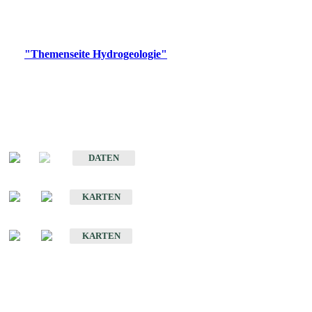
Bitte wählen Sie ein Produkt im gewünschten Format aus.
Digitale Produkte, die direkt downloadbar sind, finden Sie auf
der
"Themenseite Hydrogeologie"
im
LGRBgeoportal
.
Sonstige Fachthemen
Hydrogeologischer Bau und Aquifereigenschaften der Lockergesteine
im Oberrheingraben
DATEN
Hydrogeologische Erkundung von Baden-Württemberg 1 : 50 000 (HGE)
KARTEN
Hydrogeologische Karte von Baden-Württemberg 1 : 50 000 (HGK)
KARTEN
Schriften