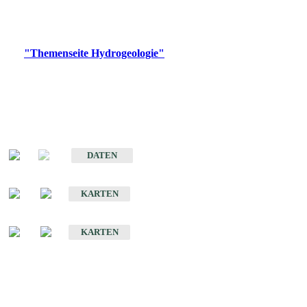
Bitte wählen Sie ein Produkt im gewünschten Format aus.
Digitale Produkte, die direkt downloadbar sind, finden Sie auf
der
"Themenseite Hydrogeologie"
im
LGRBgeoportal
.
Sonstige Fachthemen
Hydrogeologischer Bau und Aquifereigenschaften der Lockergesteine
im Oberrheingraben
DATEN
Hydrogeologische Erkundung von Baden-Württemberg 1 : 50 000 (HGE)
KARTEN
Hydrogeologische Karte von Baden-Württemberg 1 : 50 000 (HGK)
KARTEN
Schriften