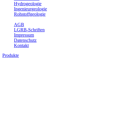
Hydrogeologie
Ingenieurgeologie
Rohstoffgeologie
Service
AGB
LGRB-Schriften
Impressum
Datenschutz
Kontakt
Produkte
Produkte des Themenbereichs
Hydrogeologie
Grundwasser ist die unterirdische Abflusskomponente des
Wasserkreislaufs und wesentlicher Bestandteil des Naturhaushalts.
Bei der Infiltration und Untergrundpassage kommt es zu vielfältigen
physikalischen und chemischen Wechselwirkungen mit dem
Untergrund. Die Aufenthaltszeit im Untergrund variiert zwischen
Tagen und Jahrtausenden. Im Fachbereich Hydrogeologie werden
Themen wie Grundwasserergiebigkeit, Hydrogeologische
Einheiten, Mineral-/Thermalwässer und Geogene
Grundwassertypen gezeigt.