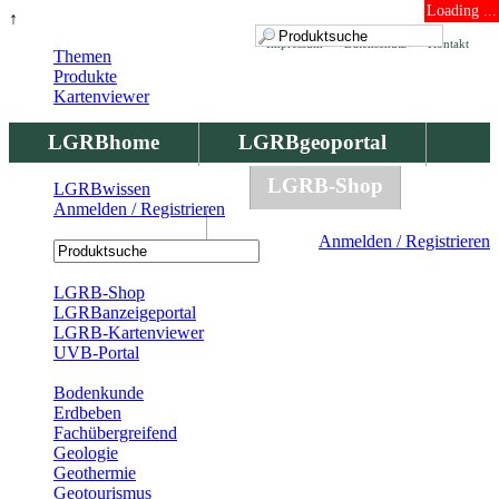
Loading ...
↑
Impressum
Datenschutz
Kontakt
Themen
Produkte
Kartenviewer
LGRBhome
LGRBgeoportal
LGRBbohrungen
LGRB-Shop
LGRBwissen
Anmelden / Registrieren
LGRBwissen
Anmelden / Registrieren
Registrierung
LGRB-Shop
LGRBanzeigeportal
LGRB-Kartenviewer
UVB-Portal
Produkte
Bodenkunde
Erdbeben
Fachübergreifend
Geologie
Geothermie
Geotourismus