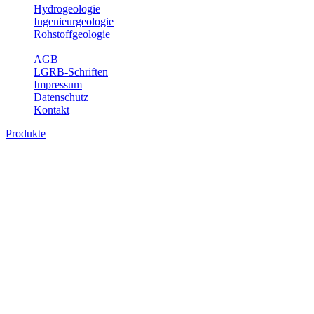
Hydrogeologie
Ingenieurgeologie
Rohstoffgeologie
Service
AGB
LGRB-Schriften
Impressum
Datenschutz
Kontakt
Produkte
Produkte des Themenbereichs
Hydrogeologie
Grundwasser ist die unterirdische Abflusskomponente des
Wasserkreislaufs und wesentlicher Bestandteil des Naturhaushalts.
Bei der Infiltration und Untergrundpassage kommt es zu vielfältigen
physikalischen und chemischen Wechselwirkungen mit dem
Untergrund. Die Aufenthaltszeit im Untergrund variiert zwischen
Tagen und Jahrtausenden. Im Fachbereich Hydrogeologie werden
Themen wie Grundwasserergiebigkeit, Hydrogeologische
Einheiten, Mineral-/Thermalwässer und Geogene
Grundwassertypen gezeigt.