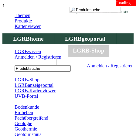
Loading ...
↑
Impressum
Datenschutz
Kontakt
Themen
Produkte
Kartenviewer
LGRBhome
LGRBgeoportal
LGRBbohrungen
LGRB-Shop
LGRBwissen
Anmelden / Registrieren
LGRBwissen
Anmelden / Registrieren
Registrierung
LGRB-Shop
LGRBanzeigeportal
LGRB-Kartenviewer
UVB-Portal
Produkte
Bodenkunde
Erdbeben
Fachübergreifend
Geologie
Geothermie
Geotourismus