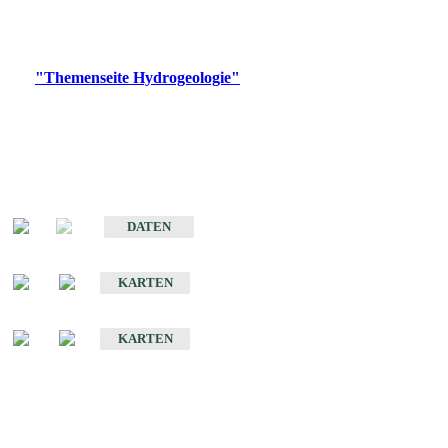
Bitte wählen Sie ein Produkt im gewünschten Format aus.
Digitale Produkte, die direkt downloadbar sind, finden Sie auf
der
"Themenseite Hydrogeologie"
im
LGRBgeoportal
.
Sonstige Fachthemen
Hydrogeologischer Bau und Aquifereigenschaften der Lockergesteine
im Oberrheingraben
DATEN
Hydrogeologische Erkundung von Baden-Württemberg 1 : 50 000 (HGE)
KARTEN
Hydrogeologische Karte von Baden-Württemberg 1 : 50 000 (HGK)
KARTEN
Schriften