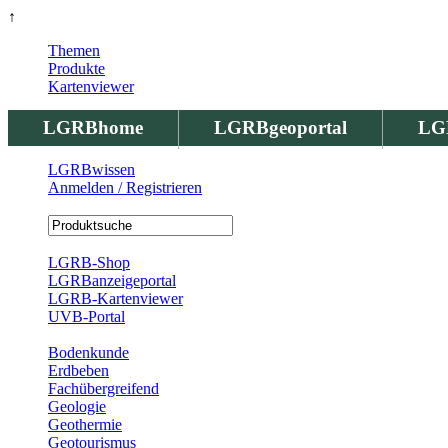
↑
Themen
Produkte
Kartenviewer
LGRBhome
LGRBgeoportal
LG
LGRBwissen
Anmelden / Registrieren
Registrierung
LGRB-Shop
LGRBanzeigeportal
LGRB-Kartenviewer
UVB-Portal
Produkte
Bodenkunde
Erdbeben
Fachübergreifend
Geologie
Geothermie
Geotourismus