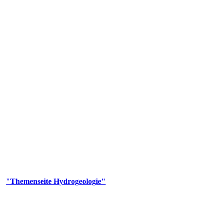
gie
aufs und wesentlicher Bestandteil des Naturhaushalts. Bei der Infiltr
ltszeit im Untergrund variiert zwischen Tagen und Jahrtausenden. 
ermalwässer und Geogene Grundwassertypen gezeigt.
er
"Themenseite Hydrogeologie"
im
LGRBgeoportal
.