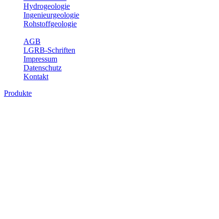
Hydrogeologie
Ingenieurgeologie
Rohstoffgeologie
Service
AGB
LGRB-Schriften
Impressum
Datenschutz
Kontakt
Produkte
Produkte des Themenbereichs Hydrogeolo
Grundwasser ist die unterirdische Abflusskomponente des Wasserkreisl
und chemischen Wechselwirkungen mit dem Untergrund. Die Aufentha
Grundwasserergiebigkeit, Hydrogeologische Einheiten, Mineral-/Th
Bitte wählen Sie ein Produkt im gewünschten Format aus.
Digitale Produkte, die direkt downloadbar sind, finden Sie auf d
Sonstige Fachthemen