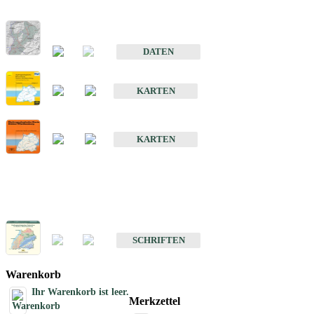
Hydrogeologischer Bau und Aquifereigenschaften der Lockergeste
im Oberrheingraben
DATEN
Hydrogeologische Erkundung von Baden-Württemberg 1 : 50 000
KARTEN
Hydrogeologische Karte von Baden-Württemberg 1 : 50 000 (HGK
KARTEN
Schriften
Schriften des Fachbereichs Hydrogeologie
SCHRIFTEN
Warenkorb
Ihr Warenkorb ist leer.
Merkzettel