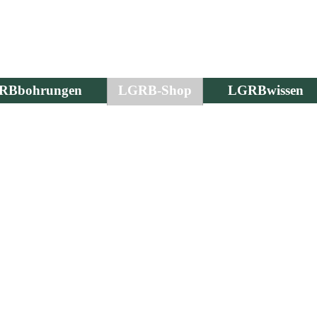
RBbohrungen
LGRB-Shop
LGRBwissen