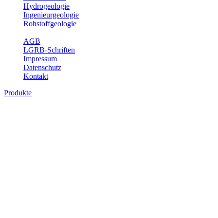
Hydrogeologie
Ingenieurgeologie
Rohstoffgeologie
Service
AGB
LGRB-Schriften
Impressum
Datenschutz
Kontakt
Produkte
Produkte des Themenbereichs
Hydrogeologie
Grundwasser ist die unterirdische Abflusskomponente des
Wasserkreislaufs und wesentlicher Bestandteil des Naturhaushalts.
Bei der Infiltration und Untergrundpassage kommt es zu vielfältigen
physikalischen und chemischen Wechselwirkungen mit dem
Untergrund. Die Aufenthaltszeit im Untergrund variiert zwischen
Tagen und Jahrtausenden. Im Fachbereich Hydrogeologie werden
Themen wie Grundwasserergiebigkeit, Hydrogeologische
Einheiten, Mineral-/Thermalwässer und Geogene
Grundwassertypen gezeigt.