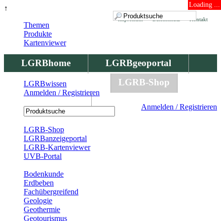
Loading ...
↑
Impressum
Datenschutz
Kontakt
Themen
Produkte
Kartenviewer
LGRBhome
LGRBgeoportal
LGRBbohrungen
LGRB-Shop
LGRBwissen
Anmelden / Registrieren
LGRBwissen
Anmelden / Registrieren
Registrierung
LGRB-Shop
LGRBanzeigeportal
LGRB-Kartenviewer
UVB-Portal
Produkte
Bodenkunde
Erdbeben
Fachübergreifend
Geologie
Geothermie
Geotourismus