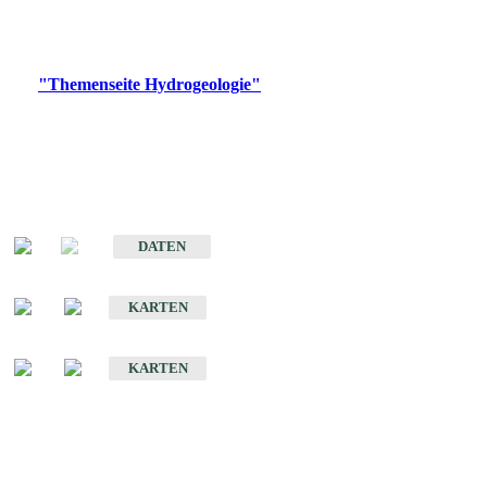
Bitte wählen Sie ein Produkt im gewünschten Format aus.
Digitale Produkte, die direkt downloadbar sind, finden Sie auf
der
"Themenseite Hydrogeologie"
im
LGRBgeoportal
.
Sonstige Fachthemen
Hydrogeologischer Bau und Aquifereigenschaften der Lockergesteine
im Oberrheingraben
DATEN
Hydrogeologische Erkundung von Baden-Württemberg 1 : 50 000 (HGE)
KARTEN
Hydrogeologische Karte von Baden-Württemberg 1 : 50 000 (HGK)
KARTEN
Schriften