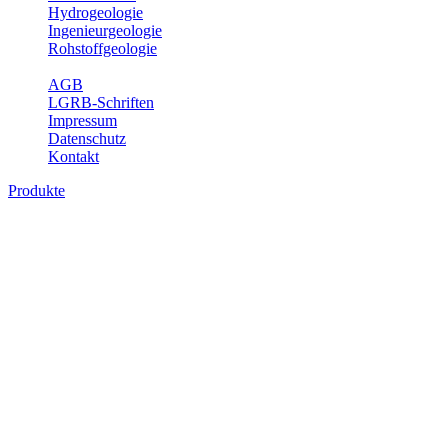
Hydrogeologie
Ingenieurgeologie
Rohstoffgeologie
Service
AGB
LGRB-Schriften
Impressum
Datenschutz
Kontakt
Produkte
Produkte des Themenbereichs
Hydrogeologie
Grundwasser ist die unterirdische Abflusskomponente des
Wasserkreislaufs und wesentlicher Bestandteil des Naturhaushalts.
Bei der Infiltration und Untergrundpassage kommt es zu vielfältigen
physikalischen und chemischen Wechselwirkungen mit dem
Untergrund. Die Aufenthaltszeit im Untergrund variiert zwischen
Tagen und Jahrtausenden. Im Fachbereich Hydrogeologie werden
Themen wie Grundwasserergiebigkeit, Hydrogeologische
Einheiten, Mineral-/Thermalwässer und Geogene
Grundwassertypen gezeigt.