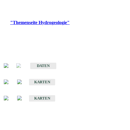
Bitte wählen Sie ein Produkt im gewünschten Format aus.
Digitale Produkte, die direkt downloadbar sind, finden Sie auf
der
"Themenseite Hydrogeologie"
im
LGRBgeoportal
.
Sonstige Fachthemen
Hydrogeologischer Bau und Aquifereigenschaften der Lockergesteine
im Oberrheingraben
DATEN
Hydrogeologische Erkundung von Baden-Württemberg 1 : 50 000 (HGE)
KARTEN
Hydrogeologische Karte von Baden-Württemberg 1 : 50 000 (HGK)
KARTEN
Schriften