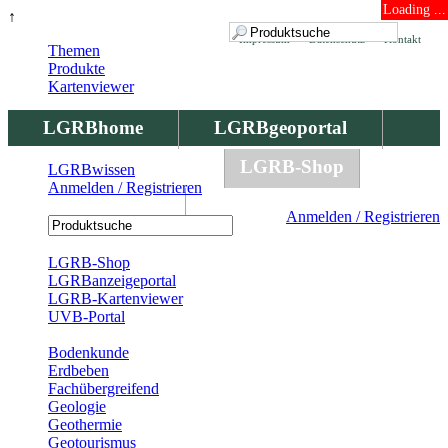
Loading ...
↑
Impressum
Datenschutz
Kontakt
Themen
Produkte
Kartenviewer
LGRBhome
LGRBgeoportal
LGRBbohrungen
LGRB-Shop
LGRBwissen
Anmelden / Registrieren
LGRBwissen
Anmelden / Registrieren
Registrierung
LGRB-Shop
LGRBanzeigeportal
LGRB-Kartenviewer
UVB-Portal
Produkte
Bodenkunde
Erdbeben
Fachübergreifend
Geologie
Geothermie
Geotourismus