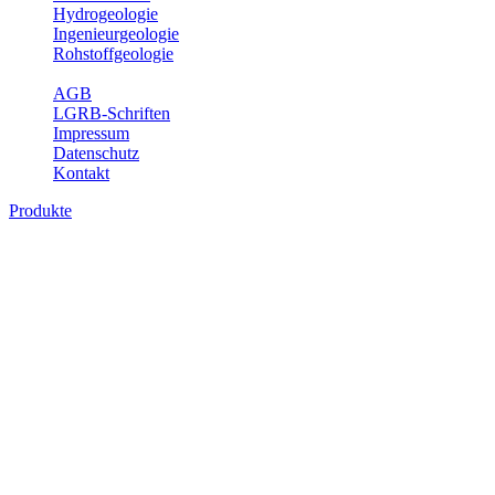
Hydrogeologie
Ingenieurgeologie
Rohstoffgeologie
Service
AGB
LGRB-Schriften
Impressum
Datenschutz
Kontakt
Produkte
Produkte des Themenbereichs
Hydrogeologie
Grundwasser ist die unterirdische Abflusskomponente des
Wasserkreislaufs und wesentlicher Bestandteil des Naturhaushalts.
Bei der Infiltration und Untergrundpassage kommt es zu vielfältigen
physikalischen und chemischen Wechselwirkungen mit dem
Untergrund. Die Aufenthaltszeit im Untergrund variiert zwischen
Tagen und Jahrtausenden. Im Fachbereich Hydrogeologie werden
Themen wie Grundwasserergiebigkeit, Hydrogeologische
Einheiten, Mineral-/Thermalwässer und Geogene
Grundwassertypen gezeigt.