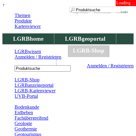
Loading ...
↑
Impressum
Datenschutz
Kontakt
Themen
Produkte
Kartenviewer
LGRBhome
LGRBgeoportal
LGRBbohrungen
LGRB-Shop
LGRBwissen
Anmelden / Registrieren
LGRBwissen
Anmelden / Registrieren
Registrierung
LGRB-Shop
LGRBanzeigeportal
LGRB-Kartenviewer
UVB-Portal
Produkte
Bodenkunde
Erdbeben
Fachübergreifend
Geologie
Geothermie
Geotourismus