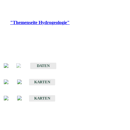
Bitte wählen Sie ein Produkt im gewünschten Format aus.
Digitale Produkte, die direkt downloadbar sind, finden Sie auf
der
"Themenseite Hydrogeologie"
im
LGRBgeoportal
.
Sonstige Fachthemen
Hydrogeologischer Bau und Aquifereigenschaften der Lockergesteine
im Oberrheingraben
DATEN
Hydrogeologische Erkundung von Baden-Württemberg 1 : 50 000 (HGE)
KARTEN
Hydrogeologische Karte von Baden-Württemberg 1 : 50 000 (HGK)
KARTEN
Schriften