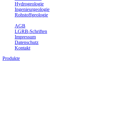
Hydrogeologie
Ingenieurgeologie
Rohstoffgeologie
Service
AGB
LGRB-Schriften
Impressum
Datenschutz
Kontakt
Produkte
Produkte des Themenbereichs
Hydrogeologie
Grundwasser ist die unterirdische Abflusskomponente des
Wasserkreislaufs und wesentlicher Bestandteil des Naturhaushalts.
Bei der Infiltration und Untergrundpassage kommt es zu vielfältigen
physikalischen und chemischen Wechselwirkungen mit dem
Untergrund. Die Aufenthaltszeit im Untergrund variiert zwischen
Tagen und Jahrtausenden. Im Fachbereich Hydrogeologie werden
Themen wie Grundwasserergiebigkeit, Hydrogeologische
Einheiten, Mineral-/Thermalwässer und Geogene
Grundwassertypen gezeigt.