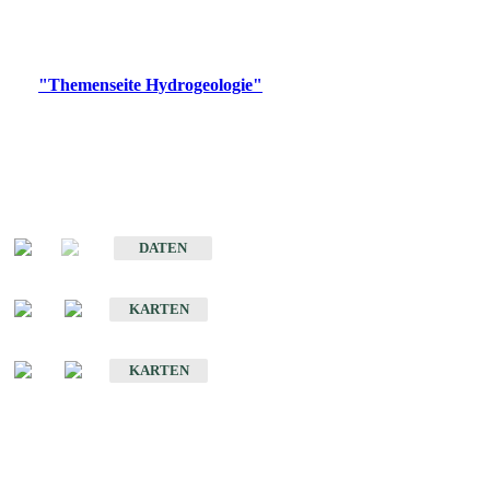
Bitte wählen Sie ein Produkt im gewünschten Format aus.
Digitale Produkte, die direkt downloadbar sind, finden Sie auf
der
"Themenseite Hydrogeologie"
im
LGRBgeoportal
.
Sonstige Fachthemen
Hydrogeologischer Bau und Aquifereigenschaften der Lockergesteine
im Oberrheingraben
DATEN
Hydrogeologische Erkundung von Baden-Württemberg 1 : 50 000 (HGE)
KARTEN
Hydrogeologische Karte von Baden-Württemberg 1 : 50 000 (HGK)
KARTEN
Schriften