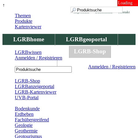
Loading ...
↑
Impressum
Datenschutz
Kontakt
Themen
Produkte
Kartenviewer
LGRBhome
LGRBgeoportal
LGRBbohrungen
LGRB-Shop
LGRBwissen
Anmelden / Registrieren
LGRBwissen
Anmelden / Registrieren
Registrierung
LGRB-Shop
LGRBanzeigeportal
LGRB-Kartenviewer
UVB-Portal
Produkte
Bodenkunde
Erdbeben
Fachübergreifend
Geologie
Geothermie
Geotourismus