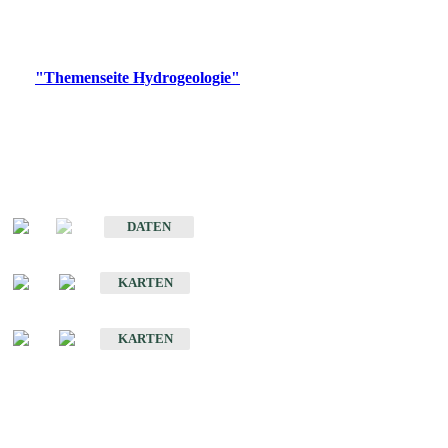
Bitte wählen Sie ein Produkt im gewünschten Format aus.
Digitale Produkte, die direkt downloadbar sind, finden Sie auf
der
"Themenseite Hydrogeologie"
im
LGRBgeoportal
.
Sonstige Fachthemen
Hydrogeologischer Bau und Aquifereigenschaften der Lockergesteine
im Oberrheingraben
DATEN
Hydrogeologische Erkundung von Baden-Württemberg 1 : 50 000 (HGE)
KARTEN
Hydrogeologische Karte von Baden-Württemberg 1 : 50 000 (HGK)
KARTEN
Schriften