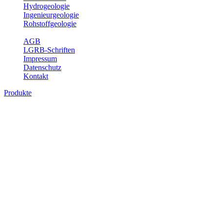
Hydrogeologie
Ingenieurgeologie
Rohstoffgeologie
Service
AGB
LGRB-Schriften
Impressum
Datenschutz
Kontakt
Produkte
Produkte des Themenbereichs
Hydrogeologie
Grundwasser ist die unterirdische Abflusskomponente des
Wasserkreislaufs und wesentlicher Bestandteil des Naturhaushalts.
Bei der Infiltration und Untergrundpassage kommt es zu vielfältigen
physikalischen und chemischen Wechselwirkungen mit dem
Untergrund. Die Aufenthaltszeit im Untergrund variiert zwischen
Tagen und Jahrtausenden. Im Fachbereich Hydrogeologie werden
Themen wie Grundwasserergiebigkeit, Hydrogeologische
Einheiten, Mineral-/Thermalwässer und Geogene
Grundwassertypen gezeigt.