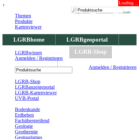
Loading ...
↑
Impressum
Datenschutz
Kontakt
Themen
Produkte
Kartenviewer
LGRBhome
LGRBgeoportal
LGRBbohrungen
LGRB-Shop
LGRBwissen
Anmelden / Registrieren
LGRBwissen
Anmelden / Registrieren
Registrierung
LGRB-Shop
LGRBanzeigeportal
LGRB-Kartenviewer
UVB-Portal
Produkte
Bodenkunde
Erdbeben
Fachübergreifend
Geologie
Geothermie
Geotourismus