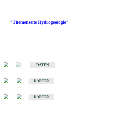
Bitte wählen Sie ein Produkt im gewünschten Format aus.
Digitale Produkte, die direkt downloadbar sind, finden Sie auf
der
"Themenseite Hydrogeologie"
im
LGRBgeoportal
.
Sonstige Fachthemen
Hydrogeologischer Bau und Aquifereigenschaften der Lockergesteine
im Oberrheingraben
DATEN
Hydrogeologische Erkundung von Baden-Württemberg 1 : 50 000 (HGE)
KARTEN
Hydrogeologische Karte von Baden-Württemberg 1 : 50 000 (HGK)
KARTEN
Schriften