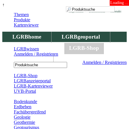
Loading ...
↑
Impressum
Datenschutz
Kontakt
Themen
Produkte
Kartenviewer
LGRBhome
LGRBgeoportal
LGRBbohrungen
LGRB-Shop
LGRBwissen
Anmelden / Registrieren
LGRBwissen
Anmelden / Registrieren
Registrierung
LGRB-Shop
LGRBanzeigeportal
LGRB-Kartenviewer
UVB-Portal
Produkte
Bodenkunde
Erdbeben
Fachübergreifend
Geologie
Geothermie
Geotourismus