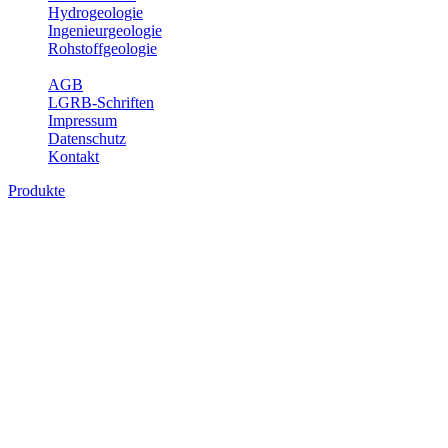
Hydrogeologie
Ingenieurgeologie
Rohstoffgeologie
Service
AGB
LGRB-Schriften
Impressum
Datenschutz
Kontakt
Produkte
Produkte des Themenbereichs
Hydrogeologie
Grundwasser ist die unterirdische Abflusskomponente des
Wasserkreislaufs und wesentlicher Bestandteil des Naturhaushalts.
Bei der Infiltration und Untergrundpassage kommt es zu vielfältigen
physikalischen und chemischen Wechselwirkungen mit dem
Untergrund. Die Aufenthaltszeit im Untergrund variiert zwischen
Tagen und Jahrtausenden. Im Fachbereich Hydrogeologie werden
Themen wie Grundwasserergiebigkeit, Hydrogeologische
Einheiten, Mineral-/Thermalwässer und Geogene
Grundwassertypen gezeigt.