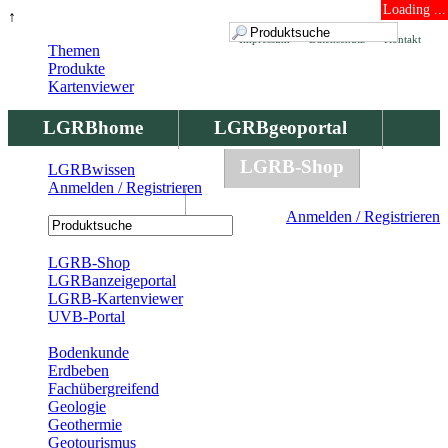
Loading ...
↑
Impressum
Datenschutz
Kontakt
Themen
Produkte
Kartenviewer
LGRBhome
LGRBgeoportal
LGRBbohrungen
LGRB-Shop
LGRBwissen
Anmelden / Registrieren
LGRBwissen
Anmelden / Registrieren
Registrierung
LGRB-Shop
LGRBanzeigeportal
LGRB-Kartenviewer
UVB-Portal
Produkte
Bodenkunde
Erdbeben
Fachübergreifend
Geologie
Geothermie
Geotourismus