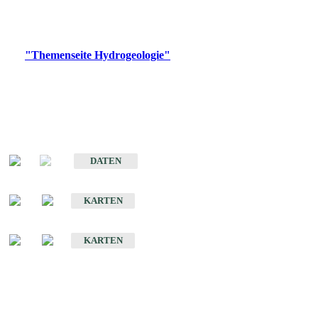
Bitte wählen Sie ein Produkt im gewünschten Format aus.
Digitale Produkte, die direkt downloadbar sind, finden Sie auf
der
"Themenseite Hydrogeologie"
im
LGRBgeoportal
.
Sonstige Fachthemen
Hydrogeologischer Bau und Aquifereigenschaften der Lockergesteine
im Oberrheingraben
DATEN
Hydrogeologische Erkundung von Baden-Württemberg 1 : 50 000 (HGE)
KARTEN
Hydrogeologische Karte von Baden-Württemberg 1 : 50 000 (HGK)
KARTEN
Schriften