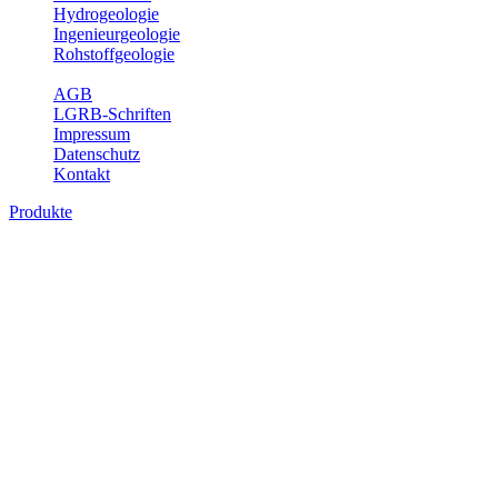
Hydrogeologie
Ingenieurgeologie
Rohstoffgeologie
Service
AGB
LGRB-Schriften
Impressum
Datenschutz
Kontakt
Produkte
Produkte des Themenbereichs
Hydrogeologie
Grundwasser ist die unterirdische Abflusskomponente des
Wasserkreislaufs und wesentlicher Bestandteil des Naturhaushalts.
Bei der Infiltration und Untergrundpassage kommt es zu vielfältigen
physikalischen und chemischen Wechselwirkungen mit dem
Untergrund. Die Aufenthaltszeit im Untergrund variiert zwischen
Tagen und Jahrtausenden. Im Fachbereich Hydrogeologie werden
Themen wie Grundwasserergiebigkeit, Hydrogeologische
Einheiten, Mineral-/Thermalwässer und Geogene
Grundwassertypen gezeigt.