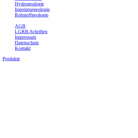
Hydrogeologie
Ingenieurgeologie
Rohstoffgeologie
Service
AGB
LGRB-Schriften
Impressum
Datenschutz
Kontakt
Produkte
Produkte des Themenbereichs
Hydrogeologie
Grundwasser ist die unterirdische Abflusskomponente des
Wasserkreislaufs und wesentlicher Bestandteil des Naturhaushalts.
Bei der Infiltration und Untergrundpassage kommt es zu vielfältigen
physikalischen und chemischen Wechselwirkungen mit dem
Untergrund. Die Aufenthaltszeit im Untergrund variiert zwischen
Tagen und Jahrtausenden. Im Fachbereich Hydrogeologie werden
Themen wie Grundwasserergiebigkeit, Hydrogeologische
Einheiten, Mineral-/Thermalwässer und Geogene
Grundwassertypen gezeigt.