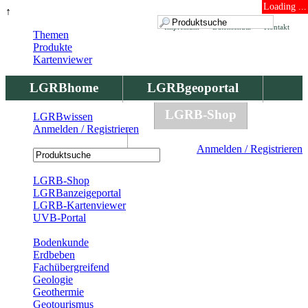
Loading ...
↑
Impressum
Datenschutz
Kontakt
Themen
Produkte
Kartenviewer
LGRBhome
LGRBgeoportal
LGRBbohrungen
LGRB-Shop
LGRBwissen
Anmelden / Registrieren
LGRBwissen
Anmelden / Registrieren
Registrierung
LGRB-Shop
LGRBanzeigeportal
LGRB-Kartenviewer
UVB-Portal
Produkte
Bodenkunde
Erdbeben
Fachübergreifend
Geologie
Geothermie
Geotourismus