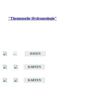
Bitte wählen Sie ein Produkt im gewünschten Format aus.
Digitale Produkte, die direkt downloadbar sind, finden Sie auf
der
"Themenseite Hydrogeologie"
im
LGRBgeoportal
.
Sonstige Fachthemen
Hydrogeologischer Bau und Aquifereigenschaften der Lockergesteine
im Oberrheingraben
DATEN
Hydrogeologische Erkundung von Baden-Württemberg 1 : 50 000 (HGE)
KARTEN
Hydrogeologische Karte von Baden-Württemberg 1 : 50 000 (HGK)
KARTEN
Schriften