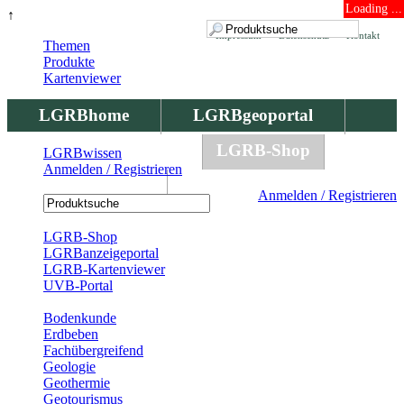
Loading ...
↑
Impressum
Datenschutz
Kontakt
Themen
Produkte
Kartenviewer
LGRBhome
LGRBgeoportal
LGRBbohrungen
LGRB-Shop
LGRBwissen
Anmelden / Registrieren
LGRBwissen
Anmelden / Registrieren
Registrierung
LGRB-Shop
LGRBanzeigeportal
LGRB-Kartenviewer
UVB-Portal
Produkte
Bodenkunde
Erdbeben
Fachübergreifend
Geologie
Geothermie
Geotourismus