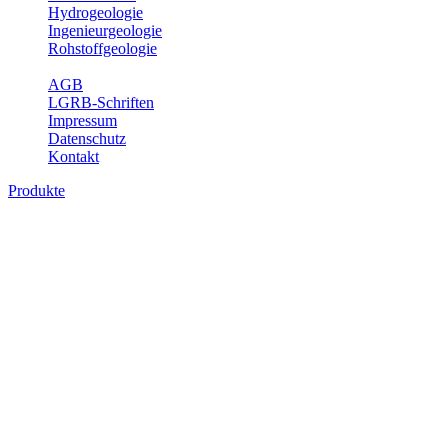
Hydrogeologie
Ingenieurgeologie
Rohstoffgeologie
Service
AGB
LGRB-Schriften
Impressum
Datenschutz
Kontakt
Produkte
Geotouristische Karte von Baden-
Württemberg 1 : 200 000, analoge Karten
In dieser Karte werden neben einem geologischen Überblick die
Besucherbergwerke, Schau- und sonstige begehbare Höhlen,
geothematische Museen, Lehrpfade, Naturschutzzentren, besondere
Aussichtspunkte und zahlreiche ausgewählte Geotope (u. a. Felsen,
Steinbrüche, Quellen, Wasserfälle) beschrieben. Der Leser enthält
dabei auch Informationen über Besichtigungsmöglichkeiten,
Öffnungszeiten, Ansprechpartner mit Internetadressen, Koordinaten,
Wegelänge sowie Rollstuhlzugänglichkeit. Die Karte ist damit ein
besonderer Führer zur Freizeitgestaltung, insbesondere auch für