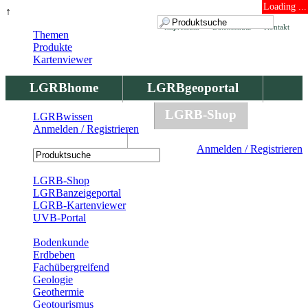
Loading ...
↑
Impressum
Datenschutz
Kontakt
Themen
Produkte
Kartenviewer
LGRBhome
LGRBgeoportal
LGRBbohrungen
LGRB-Shop
LGRBwissen
Anmelden / Registrieren
LGRBwissen
Anmelden / Registrieren
Registrierung
LGRB-Shop
LGRBanzeigeportal
LGRB-Kartenviewer
UVB-Portal
Produkte
Bodenkunde
Erdbeben
Fachübergreifend
Geologie
Geothermie
Geotourismus