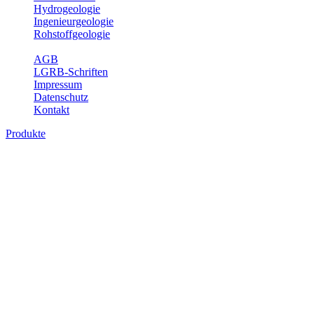
Hydrogeologie
Ingenieurgeologie
Rohstoffgeologie
Service
AGB
LGRB-Schriften
Impressum
Datenschutz
Kontakt
Produkte
Geotouristische Karte von Baden-
Württemberg 1 : 200 000, analoge Karten
In dieser Karte werden neben einem geologischen Überblick die
Besucherbergwerke, Schau- und sonstige begehbare Höhlen,
geothematische Museen, Lehrpfade, Naturschutzzentren, besondere
Aussichtspunkte und zahlreiche ausgewählte Geotope (u. a. Felsen,
Steinbrüche, Quellen, Wasserfälle) beschrieben. Der Leser enthält
dabei auch Informationen über Besichtigungsmöglichkeiten,
Öffnungszeiten, Ansprechpartner mit Internetadressen, Koordinaten,
Wegelänge sowie Rollstuhlzugänglichkeit. Die Karte ist damit ein
besonderer Führer zur Freizeitgestaltung, insbesondere auch für