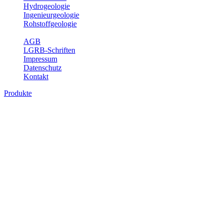
Hydrogeologie
Ingenieurgeologie
Rohstoffgeologie
Service
AGB
LGRB-Schriften
Impressum
Datenschutz
Kontakt
Produkte
Geotouristische Karte von Baden-
Württemberg 1 : 200 000, analoge Karten
In dieser Karte werden neben einem geologischen Überblick die
Besucherbergwerke, Schau- und sonstige begehbare Höhlen,
geothematische Museen, Lehrpfade, Naturschutzzentren, besondere
Aussichtspunkte und zahlreiche ausgewählte Geotope (u. a. Felsen,
Steinbrüche, Quellen, Wasserfälle) beschrieben. Der Leser enthält
dabei auch Informationen über Besichtigungsmöglichkeiten,
Öffnungszeiten, Ansprechpartner mit Internetadressen, Koordinaten,
Wegelänge sowie Rollstuhlzugänglichkeit. Die Karte ist damit ein
besonderer Führer zur Freizeitgestaltung, insbesondere auch für