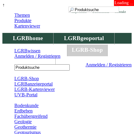
Loading ...
↑
Impressum
Datenschutz
Kontakt
Themen
Produkte
Kartenviewer
LGRBhome
LGRBgeoportal
LGRBbohrungen
LGRB-Shop
LGRBwissen
Anmelden / Registrieren
LGRBwissen
Anmelden / Registrieren
Registrierung
LGRB-Shop
LGRBanzeigeportal
LGRB-Kartenviewer
UVB-Portal
Produkte
Bodenkunde
Erdbeben
Fachübergreifend
Geologie
Geothermie
Geotourismus