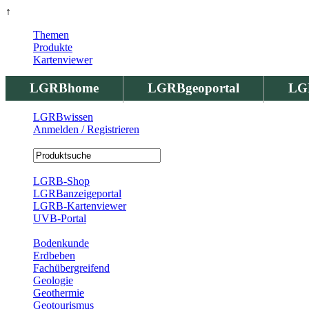
↑
Themen
Produkte
Kartenviewer
LGRBhome
LGRBgeoportal
LG
LGRBwissen
Anmelden / Registrieren
Registrierung
LGRB-Shop
LGRBanzeigeportal
LGRB-Kartenviewer
UVB-Portal
Produkte
Bodenkunde
Erdbeben
Fachübergreifend
Geologie
Geothermie
Geotourismus