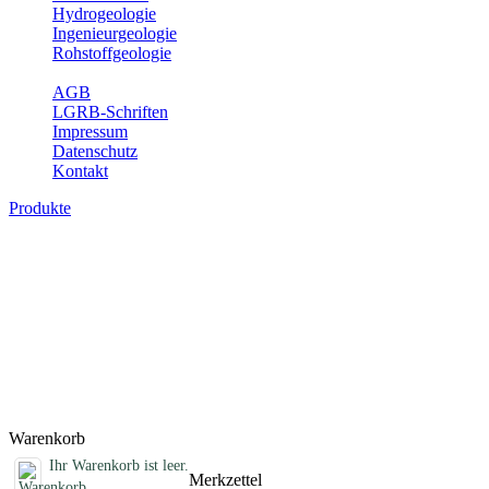
Hydrogeologie
Ingenieurgeologie
Rohstoffgeologie
Service
AGB
LGRB-Schriften
Impressum
Datenschutz
Kontakt
Produkte
Geotouristische Karte von Baden-Württemb
In dieser Karte werden neben einem geologischen Überblick die Bes
Aussichtspunkte und zahlreiche ausgewählte Geotope (u. a. Felsen, S
Öffnungszeiten, Ansprechpartner mit Internetadressen, Koordinaten, W
und Familien mit Kindern. Baden-Württemberg ist dabei in drei Kartenbl
Titel
Produktliste wird geladen ...
Titel
Warenkorb
Ihr Warenkorb ist leer.
Merkzettel