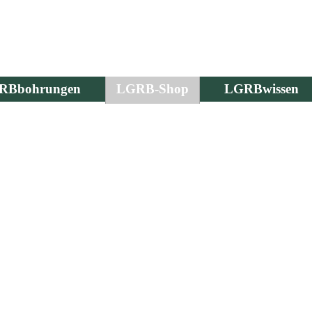
RBbohrungen
LGRB-Shop
LGRBwissen