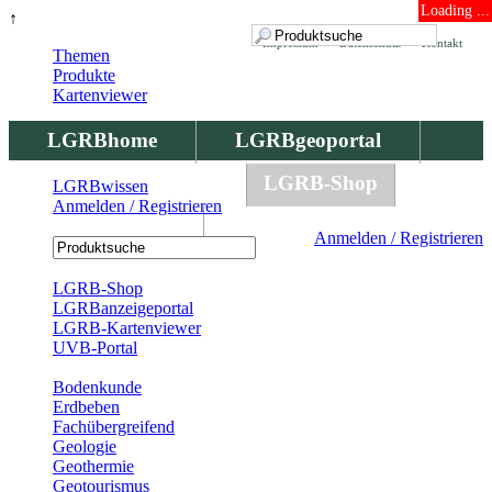
Loading ...
↑
Impressum
Datenschutz
Kontakt
Themen
Produkte
Kartenviewer
LGRBhome
LGRBgeoportal
LGRBbohrungen
LGRB-Shop
LGRBwissen
Anmelden / Registrieren
LGRBwissen
Anmelden / Registrieren
Registrierung
LGRB-Shop
LGRBanzeigeportal
LGRB-Kartenviewer
UVB-Portal
Produkte
Bodenkunde
Erdbeben
Fachübergreifend
Geologie
Geothermie
Geotourismus