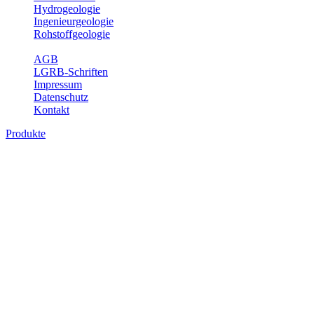
Hydrogeologie
Ingenieurgeologie
Rohstoffgeologie
Service
AGB
LGRB-Schriften
Impressum
Datenschutz
Kontakt
Produkte
Geotouristische Karte von Baden-
Württemberg 1 : 200 000, analoge Karten
In dieser Karte werden neben einem geologischen Überblick die
Besucherbergwerke, Schau- und sonstige begehbare Höhlen,
geothematische Museen, Lehrpfade, Naturschutzzentren, besondere
Aussichtspunkte und zahlreiche ausgewählte Geotope (u. a. Felsen,
Steinbrüche, Quellen, Wasserfälle) beschrieben. Der Leser enthält
dabei auch Informationen über Besichtigungsmöglichkeiten,
Öffnungszeiten, Ansprechpartner mit Internetadressen, Koordinaten,
Wegelänge sowie Rollstuhlzugänglichkeit. Die Karte ist damit ein
besonderer Führer zur Freizeitgestaltung, insbesondere auch für