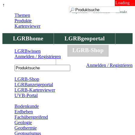
Loading ...
↑
Impressum
Datenschutz
Kontakt
Themen
Produkte
Kartenviewer
LGRBhome
LGRBgeoportal
LGRBbohrungen
LGRB-Shop
LGRBwissen
Anmelden / Registrieren
LGRBwissen
Anmelden / Registrieren
Registrierung
LGRB-Shop
LGRBanzeigeportal
LGRB-Kartenviewer
UVB-Portal
Produkte
Bodenkunde
Erdbeben
Fachübergreifend
Geologie
Geothermie
Geotourismus