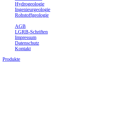
Hydrogeologie
Ingenieurgeologie
Rohstoffgeologie
Service
AGB
LGRB-Schriften
Impressum
Datenschutz
Kontakt
Produkte
Geotouristische Karte von Baden-
Württemberg 1 : 200 000, analoge Karten
In dieser Karte werden neben einem geologischen Überblick die
Besucherbergwerke, Schau- und sonstige begehbare Höhlen,
geothematische Museen, Lehrpfade, Naturschutzzentren, besondere
Aussichtspunkte und zahlreiche ausgewählte Geotope (u. a. Felsen,
Steinbrüche, Quellen, Wasserfälle) beschrieben. Der Leser enthält
dabei auch Informationen über Besichtigungsmöglichkeiten,
Öffnungszeiten, Ansprechpartner mit Internetadressen, Koordinaten,
Wegelänge sowie Rollstuhlzugänglichkeit. Die Karte ist damit ein
besonderer Führer zur Freizeitgestaltung, insbesondere auch für