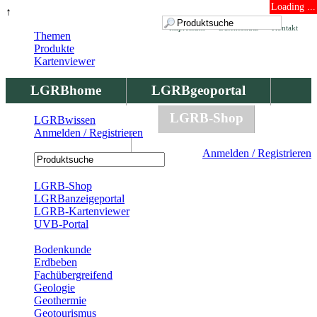
Loading ...
↑
Impressum
Datenschutz
Kontakt
Themen
Produkte
Kartenviewer
LGRBhome
LGRBgeoportal
LGRBbohrungen
LGRB-Shop
LGRBwissen
Anmelden / Registrieren
LGRBwissen
Anmelden / Registrieren
Registrierung
LGRB-Shop
LGRBanzeigeportal
LGRB-Kartenviewer
UVB-Portal
Produkte
Bodenkunde
Erdbeben
Fachübergreifend
Geologie
Geothermie
Geotourismus