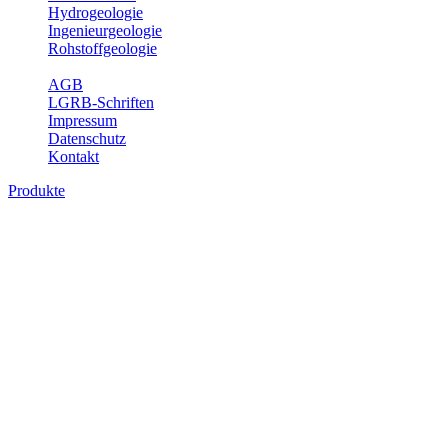
Hydrogeologie
Ingenieurgeologie
Rohstoffgeologie
Service
AGB
LGRB-Schriften
Impressum
Datenschutz
Kontakt
Produkte
Geotouristische Karte von Baden-
Württemberg 1 : 200 000, analoge Karten
In dieser Karte werden neben einem geologischen Überblick die
Besucherbergwerke, Schau- und sonstige begehbare Höhlen,
geothematische Museen, Lehrpfade, Naturschutzzentren, besondere
Aussichtspunkte und zahlreiche ausgewählte Geotope (u. a. Felsen,
Steinbrüche, Quellen, Wasserfälle) beschrieben. Der Leser enthält
dabei auch Informationen über Besichtigungsmöglichkeiten,
Öffnungszeiten, Ansprechpartner mit Internetadressen, Koordinaten,
Wegelänge sowie Rollstuhlzugänglichkeit. Die Karte ist damit ein
besonderer Führer zur Freizeitgestaltung, insbesondere auch für