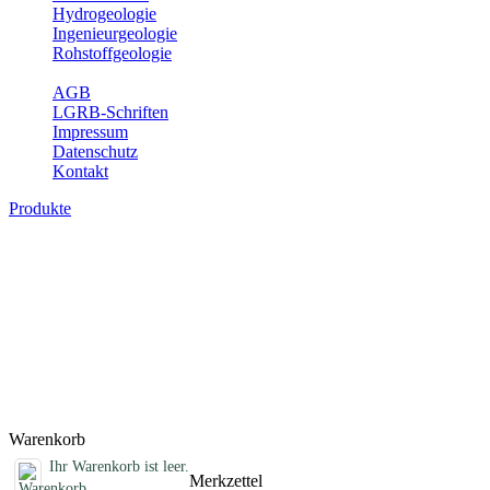
Hydrogeologie
Ingenieurgeologie
Rohstoffgeologie
Service
AGB
LGRB-Schriften
Impressum
Datenschutz
Kontakt
Produkte
Geotouristische Karte von Baden-Württemb
In dieser Karte werden neben einem geologischen Überblick die Bes
Aussichtspunkte und zahlreiche ausgewählte Geotope (u. a. Felsen, S
Öffnungszeiten, Ansprechpartner mit Internetadressen, Koordinaten, W
und Familien mit Kindern. Baden-Württemberg ist dabei in drei Kartenbl
Titel
Produktliste wird geladen ...
Titel
Warenkorb
Ihr Warenkorb ist leer.
Merkzettel