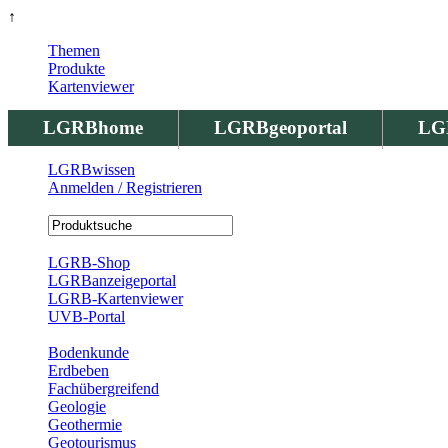
↑
Themen
Produkte
Kartenviewer
LGRBhome
LGRBgeoportal
LG
LGRBwissen
Anmelden / Registrieren
Registrierung
LGRB-Shop
LGRBanzeigeportal
LGRB-Kartenviewer
UVB-Portal
Produkte
Bodenkunde
Erdbeben
Fachübergreifend
Geologie
Geothermie
Geotourismus