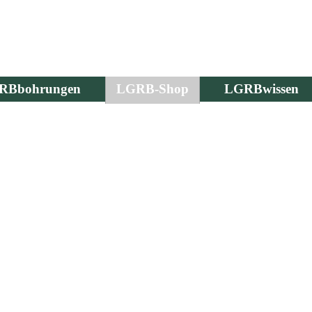
RBbohrungen
LGRB-Shop
LGRBwissen