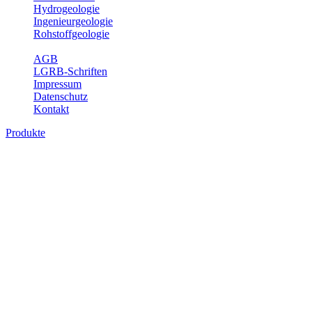
Hydrogeologie
Ingenieurgeologie
Rohstoffgeologie
Service
AGB
LGRB-Schriften
Impressum
Datenschutz
Kontakt
Produkte
Geotouristische Karte von Baden-
Württemberg 1 : 200 000, analoge Karten
In dieser Karte werden neben einem geologischen Überblick die
Besucherbergwerke, Schau- und sonstige begehbare Höhlen,
geothematische Museen, Lehrpfade, Naturschutzzentren, besondere
Aussichtspunkte und zahlreiche ausgewählte Geotope (u. a. Felsen,
Steinbrüche, Quellen, Wasserfälle) beschrieben. Der Leser enthält
dabei auch Informationen über Besichtigungsmöglichkeiten,
Öffnungszeiten, Ansprechpartner mit Internetadressen, Koordinaten,
Wegelänge sowie Rollstuhlzugänglichkeit. Die Karte ist damit ein
besonderer Führer zur Freizeitgestaltung, insbesondere auch für