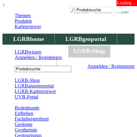
Loading ...
↑
Impressum
Datenschutz
Kontakt
Themen
Produkte
Kartenviewer
LGRBhome
LGRBgeoportal
LGRBbohrungen
LGRB-Shop
LGRBwissen
Anmelden / Registrieren
LGRBwissen
Anmelden / Registrieren
Registrierung
LGRB-Shop
LGRBanzeigeportal
LGRB-Kartenviewer
UVB-Portal
Produkte
Bodenkunde
Erdbeben
Fachübergreifend
Geologie
Geothermie
Geotourismus