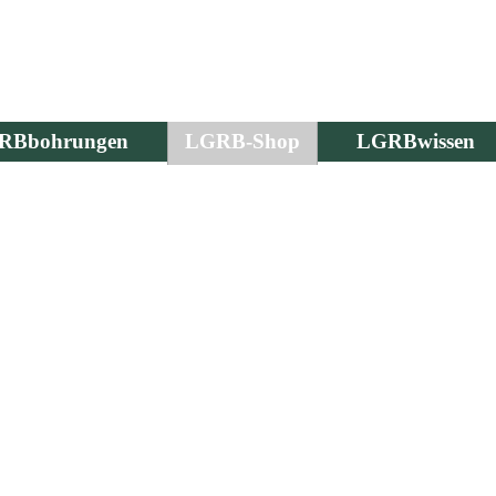
RBbohrungen
LGRB-Shop
LGRBwissen