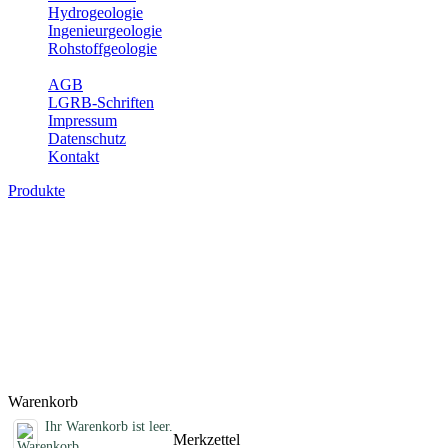
Hydrogeologie
Ingenieurgeologie
Rohstoffgeologie
Service
AGB
LGRB-Schriften
Impressum
Datenschutz
Kontakt
Produkte
Geotouristische Karte von Baden-Württemb
In dieser Karte werden neben einem geologischen Überblick die Bes
Aussichtspunkte und zahlreiche ausgewählte Geotope (u. a. Felsen, S
Öffnungszeiten, Ansprechpartner mit Internetadressen, Koordinaten, W
und Familien mit Kindern. Baden-Württemberg ist dabei in drei Kartenbl
Titel
Produktliste wird geladen ...
Titel
Warenkorb
Ihr Warenkorb ist leer.
Merkzettel