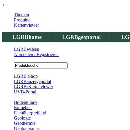
↑
Themen
Produkte
Kartenviewer
LGRBhome
LGRBgeoportal
LG
LGRBwissen
Anmelden / Registrieren
Registrierung
LGRB-Shop
LGRBanzeigeportal
LGRB-Kartenviewer
UVB-Portal
Produkte
Bodenkunde
Erdbeben
Fachübergreifend
Geologie
Geothermie
Geotourismus