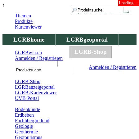
Loading ...
↑
Impressum
Datenschutz
Kontakt
Themen
Produkte
Kartenviewer
LGRBhome
LGRBgeoportal
LGRBbohrungen
LGRB-Shop
LGRBwissen
Anmelden / Registrieren
LGRBwissen
Anmelden / Registrieren
Registrierung
LGRB-Shop
LGRBanzeigeportal
LGRB-Kartenviewer
UVB-Portal
Produkte
Bodenkunde
Erdbeben
Fachübergreifend
Geologie
Geothermie
Geotourismus