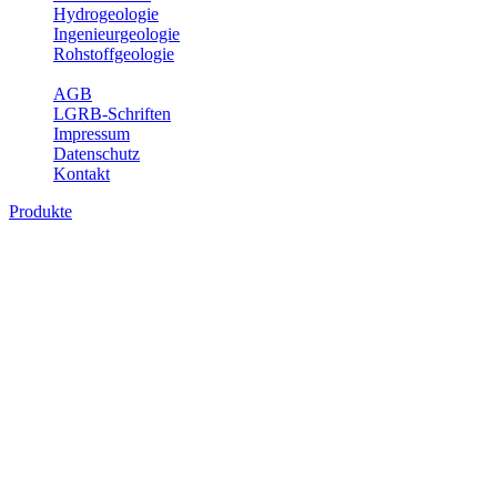
Hydrogeologie
Ingenieurgeologie
Rohstoffgeologie
Service
AGB
LGRB-Schriften
Impressum
Datenschutz
Kontakt
Produkte
Geotouristische Karte von Baden-
Württemberg 1 : 200 000, analoge Karten
In dieser Karte werden neben einem geologischen Überblick die
Besucherbergwerke, Schau- und sonstige begehbare Höhlen,
geothematische Museen, Lehrpfade, Naturschutzzentren, besondere
Aussichtspunkte und zahlreiche ausgewählte Geotope (u. a. Felsen,
Steinbrüche, Quellen, Wasserfälle) beschrieben. Der Leser enthält
dabei auch Informationen über Besichtigungsmöglichkeiten,
Öffnungszeiten, Ansprechpartner mit Internetadressen, Koordinaten,
Wegelänge sowie Rollstuhlzugänglichkeit. Die Karte ist damit ein
besonderer Führer zur Freizeitgestaltung, insbesondere auch für