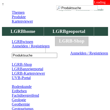
Loading ...
↑
Impressum
Datenschutz
Kontakt
Themen
Produkte
Kartenviewer
LGRBhome
LGRBgeoportal
LGRBbohrungen
LGRB-Shop
LGRBwissen
Anmelden / Registrieren
LGRBwissen
Anmelden / Registrieren
Registrierung
LGRB-Shop
LGRBanzeigeportal
LGRB-Kartenviewer
UVB-Portal
Produkte
Bodenkunde
Erdbeben
Fachübergreifend
Geologie
Geothermie
Geotourismus