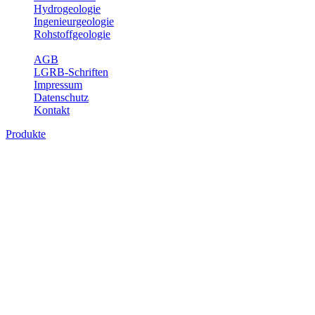
Hydrogeologie
Ingenieurgeologie
Rohstoffgeologie
Service
AGB
LGRB-Schriften
Impressum
Datenschutz
Kontakt
Produkte
Geotouristische Karte von Baden-
Württemberg 1 : 200 000, analoge Karten
In dieser Karte werden neben einem geologischen Überblick die
Besucherbergwerke, Schau- und sonstige begehbare Höhlen,
geothematische Museen, Lehrpfade, Naturschutzzentren, besondere
Aussichtspunkte und zahlreiche ausgewählte Geotope (u. a. Felsen,
Steinbrüche, Quellen, Wasserfälle) beschrieben. Der Leser enthält
dabei auch Informationen über Besichtigungsmöglichkeiten,
Öffnungszeiten, Ansprechpartner mit Internetadressen, Koordinaten,
Wegelänge sowie Rollstuhlzugänglichkeit. Die Karte ist damit ein
besonderer Führer zur Freizeitgestaltung, insbesondere auch für