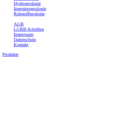
Hydrogeologie
Ingenieurgeologie
Rohstoffgeologie
Service
AGB
LGRB-Schriften
Impressum
Datenschutz
Kontakt
Produkte
Geotouristische Karte von Baden-
Württemberg 1 : 200 000, analoge Karten
In dieser Karte werden neben einem geologischen Überblick die
Besucherbergwerke, Schau- und sonstige begehbare Höhlen,
geothematische Museen, Lehrpfade, Naturschutzzentren, besondere
Aussichtspunkte und zahlreiche ausgewählte Geotope (u. a. Felsen,
Steinbrüche, Quellen, Wasserfälle) beschrieben. Der Leser enthält
dabei auch Informationen über Besichtigungsmöglichkeiten,
Öffnungszeiten, Ansprechpartner mit Internetadressen, Koordinaten,
Wegelänge sowie Rollstuhlzugänglichkeit. Die Karte ist damit ein
besonderer Führer zur Freizeitgestaltung, insbesondere auch für