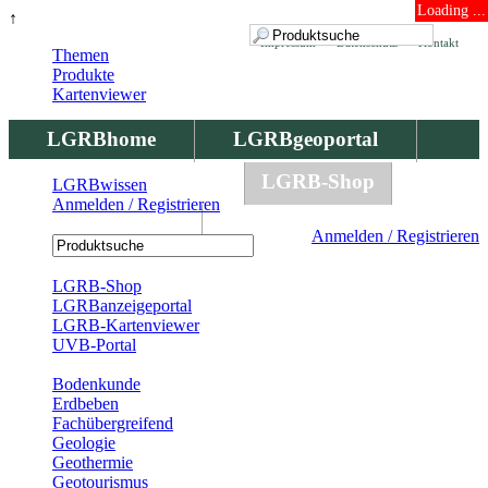
Loading ...
↑
Impressum
Datenschutz
Kontakt
Themen
Produkte
Kartenviewer
LGRBhome
LGRBgeoportal
LGRBbohrungen
LGRB-Shop
LGRBwissen
Anmelden / Registrieren
LGRBwissen
Anmelden / Registrieren
Registrierung
LGRB-Shop
LGRBanzeigeportal
LGRB-Kartenviewer
UVB-Portal
Produkte
Bodenkunde
Erdbeben
Fachübergreifend
Geologie
Geothermie
Geotourismus