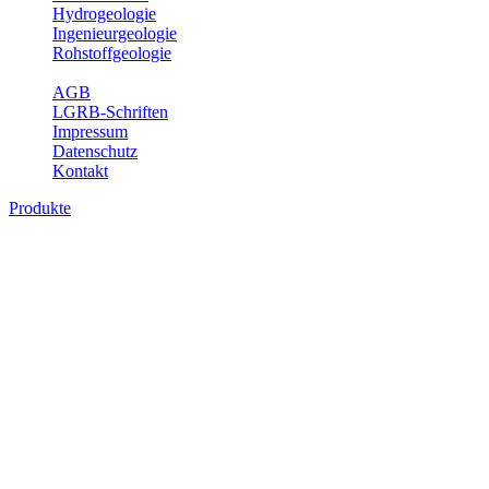
Hydrogeologie
Ingenieurgeologie
Rohstoffgeologie
Service
AGB
LGRB-Schriften
Impressum
Datenschutz
Kontakt
Produkte
Geotouristische Karte von Baden-
Württemberg 1 : 200 000, analoge Karten
In dieser Karte werden neben einem geologischen Überblick die
Besucherbergwerke, Schau- und sonstige begehbare Höhlen,
geothematische Museen, Lehrpfade, Naturschutzzentren, besondere
Aussichtspunkte und zahlreiche ausgewählte Geotope (u. a. Felsen,
Steinbrüche, Quellen, Wasserfälle) beschrieben. Der Leser enthält
dabei auch Informationen über Besichtigungsmöglichkeiten,
Öffnungszeiten, Ansprechpartner mit Internetadressen, Koordinaten,
Wegelänge sowie Rollstuhlzugänglichkeit. Die Karte ist damit ein
besonderer Führer zur Freizeitgestaltung, insbesondere auch für