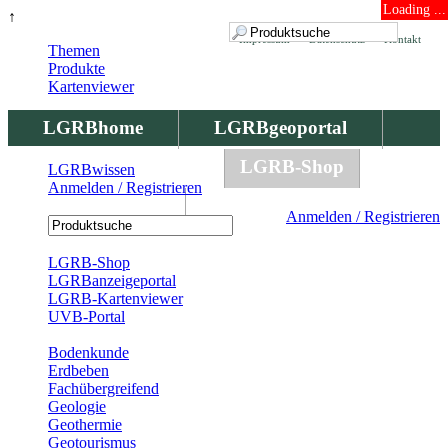
Loading ...
↑
Impressum
Datenschutz
Kontakt
Themen
Produkte
Kartenviewer
LGRBhome
LGRBgeoportal
LGRBbohrungen
LGRB-Shop
LGRBwissen
Anmelden / Registrieren
LGRBwissen
Anmelden / Registrieren
Registrierung
LGRB-Shop
LGRBanzeigeportal
LGRB-Kartenviewer
UVB-Portal
Produkte
Bodenkunde
Erdbeben
Fachübergreifend
Geologie
Geothermie
Geotourismus