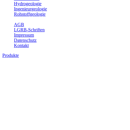
Hydrogeologie
Ingenieurgeologie
Rohstoffgeologie
Service
AGB
LGRB-Schriften
Impressum
Datenschutz
Kontakt
Produkte
Geotouristische Karte von Baden-
Württemberg 1 : 200 000, analoge Karten
In dieser Karte werden neben einem geologischen Überblick die
Besucherbergwerke, Schau- und sonstige begehbare Höhlen,
geothematische Museen, Lehrpfade, Naturschutzzentren, besondere
Aussichtspunkte und zahlreiche ausgewählte Geotope (u. a. Felsen,
Steinbrüche, Quellen, Wasserfälle) beschrieben. Der Leser enthält
dabei auch Informationen über Besichtigungsmöglichkeiten,
Öffnungszeiten, Ansprechpartner mit Internetadressen, Koordinaten,
Wegelänge sowie Rollstuhlzugänglichkeit. Die Karte ist damit ein
besonderer Führer zur Freizeitgestaltung, insbesondere auch für