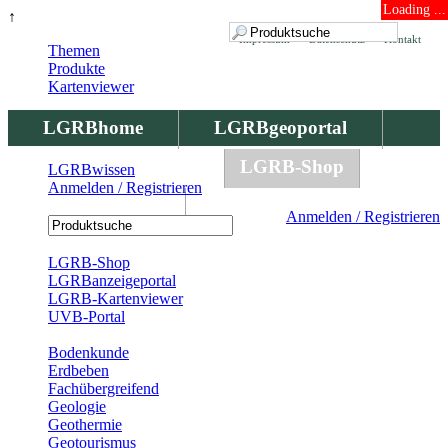
Loading ...
↑
Impressum
Datenschutz
Kontakt
Themen
Produkte
Kartenviewer
LGRBhome
LGRBgeoportal
LGRBbohrungen
LGRB-Shop
LGRBwissen
Anmelden / Registrieren
LGRBwissen
Anmelden / Registrieren
Registrierung
LGRB-Shop
LGRBanzeigeportal
LGRB-Kartenviewer
UVB-Portal
Produkte
Bodenkunde
Erdbeben
Fachübergreifend
Geologie
Geothermie
Geotourismus