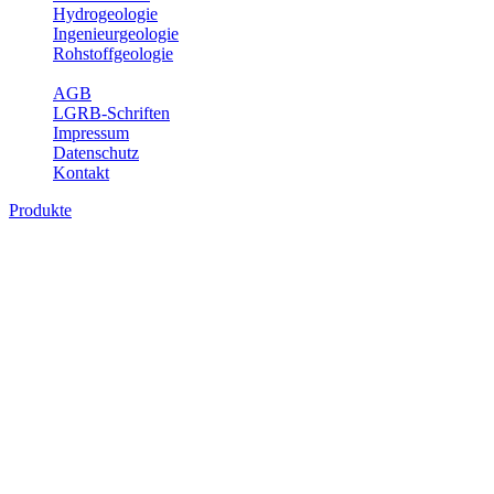
Hydrogeologie
Ingenieurgeologie
Rohstoffgeologie
Service
AGB
LGRB-Schriften
Impressum
Datenschutz
Kontakt
Produkte
Geotouristische Karte von Baden-
Württemberg 1 : 200 000, analoge Karten
In dieser Karte werden neben einem geologischen Überblick die
Besucherbergwerke, Schau- und sonstige begehbare Höhlen,
geothematische Museen, Lehrpfade, Naturschutzzentren, besondere
Aussichtspunkte und zahlreiche ausgewählte Geotope (u. a. Felsen,
Steinbrüche, Quellen, Wasserfälle) beschrieben. Der Leser enthält
dabei auch Informationen über Besichtigungsmöglichkeiten,
Öffnungszeiten, Ansprechpartner mit Internetadressen, Koordinaten,
Wegelänge sowie Rollstuhlzugänglichkeit. Die Karte ist damit ein
besonderer Führer zur Freizeitgestaltung, insbesondere auch für