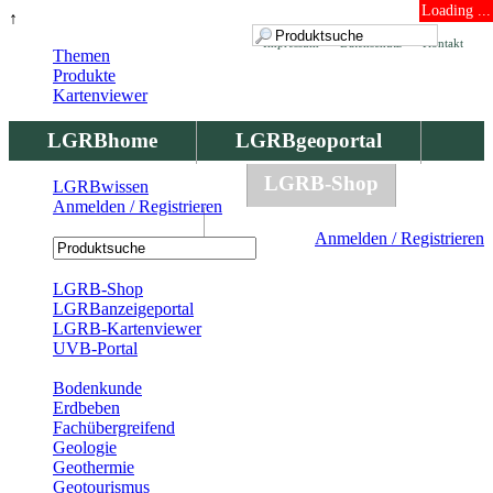
Loading ...
↑
Impressum
Datenschutz
Kontakt
Themen
Produkte
Kartenviewer
LGRBhome
LGRBgeoportal
LGRBbohrungen
LGRB-Shop
LGRBwissen
Anmelden / Registrieren
LGRBwissen
Anmelden / Registrieren
Registrierung
LGRB-Shop
LGRBanzeigeportal
LGRB-Kartenviewer
UVB-Portal
Produkte
Bodenkunde
Erdbeben
Fachübergreifend
Geologie
Geothermie
Geotourismus