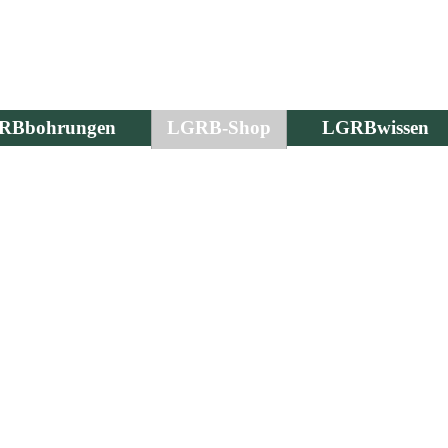
RBbohrungen
LGRB-Shop
LGRBwissen