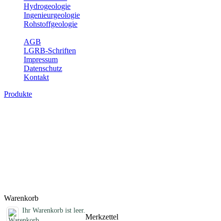
Hydrogeologie
Ingenieurgeologie
Rohstoffgeologie
Service
AGB
LGRB-Schriften
Impressum
Datenschutz
Kontakt
Produkte
Geotouristische Karte von Baden-Württemb
In dieser Karte werden neben einem geologischen Überblick die Bes
Aussichtspunkte und zahlreiche ausgewählte Geotope (u. a. Felsen, S
Öffnungszeiten, Ansprechpartner mit Internetadressen, Koordinaten, W
und Familien mit Kindern. Baden-Württemberg ist dabei in drei Kartenbl
Titel
Produktliste wird geladen ...
Titel
Warenkorb
Ihr Warenkorb ist leer.
Merkzettel