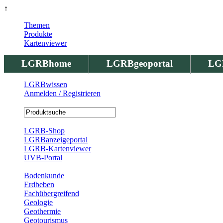
↑
Themen
Produkte
Kartenviewer
LGRBhome
LGRBgeoportal
LG
LGRBwissen
Anmelden / Registrieren
Registrierung
LGRB-Shop
LGRBanzeigeportal
LGRB-Kartenviewer
UVB-Portal
Produkte
Bodenkunde
Erdbeben
Fachübergreifend
Geologie
Geothermie
Geotourismus