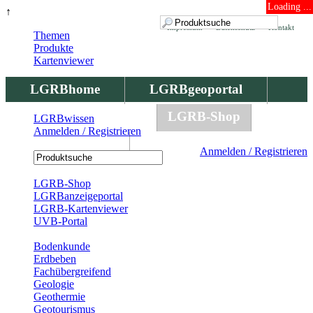
Loading ...
↑
Impressum
Datenschutz
Kontakt
Themen
Produkte
Kartenviewer
LGRBhome
LGRBgeoportal
LGRBbohrungen
LGRB-Shop
LGRBwissen
Anmelden / Registrieren
LGRBwissen
Anmelden / Registrieren
Registrierung
LGRB-Shop
LGRBanzeigeportal
LGRB-Kartenviewer
UVB-Portal
Produkte
Bodenkunde
Erdbeben
Fachübergreifend
Geologie
Geothermie
Geotourismus