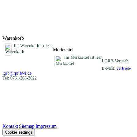
Behinderte und Familien mit Kindern. Baden-Württemberg ist dabei
in drei Kartenblätter aufgeteilt (siehe Blattübersicht).
Bitte wählen Sie ein Produkt im gewünschten Format aus.
Titel
Preis
Produktliste wird geladen ...
Titel
Preis
Warenkorb
Ihr Warenkorb ist leer.
Merkzettel
Ihr Merkzettel ist leer
LGRB-Vertrieb
E-Mail:
vertrieb-
lgrb@rpf.bwl.de
Tel: 0761/208-3022
Kontakt
|
Sitemap
|
Impressum
Cookie settings