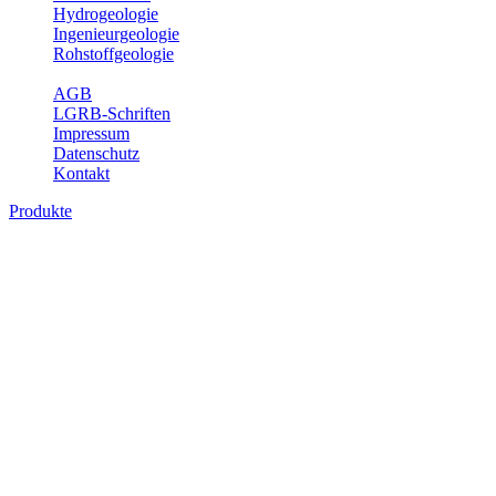
Hydrogeologie
Ingenieurgeologie
Rohstoffgeologie
Service
AGB
LGRB-Schriften
Impressum
Datenschutz
Kontakt
Produkte
Geotouristische Karte von Baden-
Württemberg 1 : 200 000, Geodaten
In dieser Karte werden neben einem geologischen Überblick die
Besucherbergwerke, Schau- und sonstige begehbare Höhlen,
geothematische Museen, Lehrpfade, Naturschutzzentren, besondere
Aussichtspunkte und zahlreiche ausgewählte Geotope (u. a. Felsen,
Steinbrüche, Quellen, Wasserfälle) beschrieben. Der Leser enthält
dabei auch Informationen über Besichtigungsmöglichkeiten,
Öffnungszeiten, Ansprechpartner mit Internetadressen, Koordinaten,
Wegelänge sowie Rollstuhlzugänglichkeit. Die Karte ist damit ein
besonderer Führer zur Freizeitgestaltung, insbesondere auch für