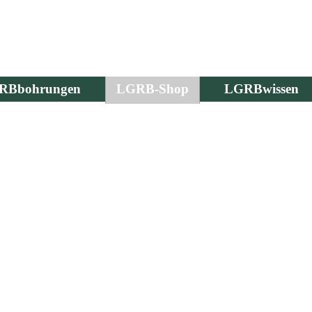
RBbohrungen
LGRB-Shop
LGRBwissen