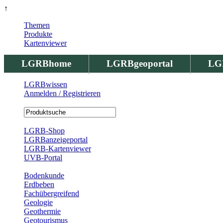
↑
Themen
Produkte
Kartenviewer
LGRBhome
LGRBgeoportal
LG
LGRBwissen
Anmelden / Registrieren
Registrierung
LGRB-Shop
LGRBanzeigeportal
LGRB-Kartenviewer
UVB-Portal
Produkte
Bodenkunde
Erdbeben
Fachübergreifend
Geologie
Geothermie
Geotourismus