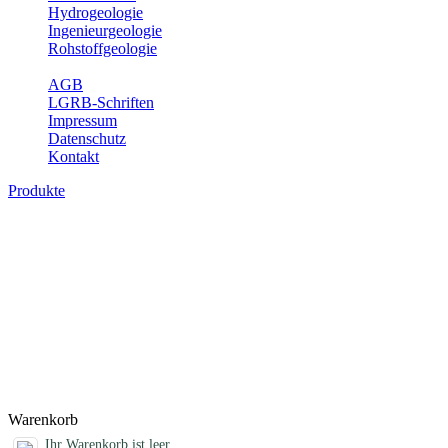
Hydrogeologie
Ingenieurgeologie
Rohstoffgeologie
Service
AGB
LGRB-Schriften
Impressum
Datenschutz
Kontakt
Produkte
Geotouristische Karte von Baden-Württem
In dieser Karte werden neben einem geologischen Überblick die Bes
Aussichtspunkte und zahlreiche ausgewählte Geotope (u. a. Felsen, S
Öffnungszeiten, Ansprechpartner mit Internetadressen, Koordinaten, W
und Familien mit Kindern. Baden-Württemberg ist dabei in drei Kartenbl
Bitte wählen Sie ein Produkt im gewünschten Format aus.
Titel
Produktliste wird geladen ...
Titel
Warenkorb
Ihr Warenkorb ist leer.