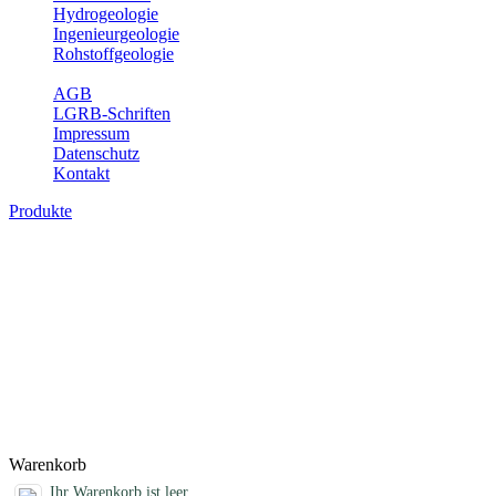
Hydrogeologie
Ingenieurgeologie
Rohstoffgeologie
Service
AGB
LGRB-Schriften
Impressum
Datenschutz
Kontakt
Produkte
Geotouristische Karte von Baden-Württem
In dieser Karte werden neben einem geologischen Überblick die Bes
Aussichtspunkte und zahlreiche ausgewählte Geotope (u. a. Felsen, S
Öffnungszeiten, Ansprechpartner mit Internetadressen, Koordinaten, W
und Familien mit Kindern. Baden-Württemberg ist dabei in drei Kartenbl
Bitte wählen Sie ein Produkt im gewünschten Format aus.
Titel
Produktliste wird geladen ...
Titel
Warenkorb
Ihr Warenkorb ist leer.