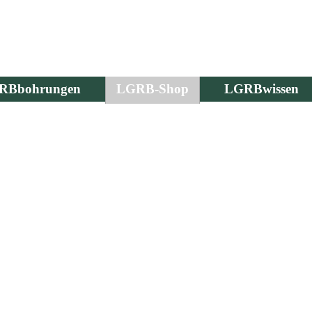
RBbohrungen
LGRB-Shop
LGRBwissen