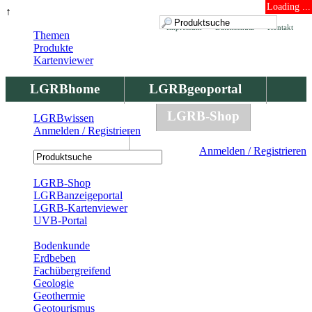
Loading ...
↑
Impressum
Datenschutz
Kontakt
Themen
Produkte
Kartenviewer
LGRBhome
LGRBgeoportal
LGRBbohrungen
LGRB-Shop
LGRBwissen
Anmelden / Registrieren
LGRBwissen
Anmelden / Registrieren
Registrierung
LGRB-Shop
LGRBanzeigeportal
LGRB-Kartenviewer
UVB-Portal
Produkte
Bodenkunde
Erdbeben
Fachübergreifend
Geologie
Geothermie
Geotourismus