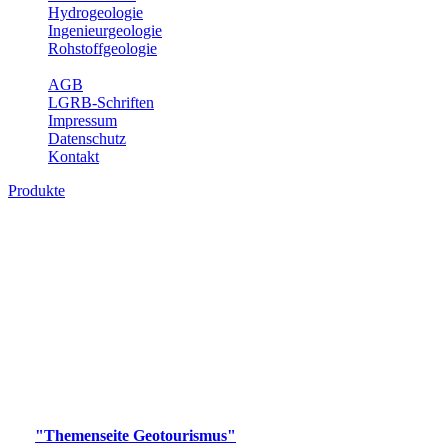
Hydrogeologie
Ingenieurgeologie
Rohstoffgeologie
Service
AGB
LGRB-Schriften
Impressum
Datenschutz
Kontakt
Produkte
Produkte des Themenbereichs
Geotourismus
Im Thema Geotourismus wird ein Überblick über die
bedeutendsten, geotouristischen Attraktionen, wie Geotope,
Lehrpfade, Höhlen, Besucherbergwerke, Aussichtsspunkte und
Naturschutzzentren in Baden-Württemberg gegeben.
Bitte wählen Sie ein Produkt im gewünschten Format aus.
Digitale Produkte, die direkt downloadbar sind, finden Sie auf
der
"Themenseite Geotourismus"
im
LGRBgeoportal
.