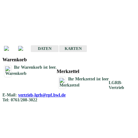
Geotouristische
Übersichtskarten
Geotouristische Karten von Baden-Württemberg 1 : 200 000
DATEN
KARTEN
Warenkorb
Ihr Warenkorb ist leer.
Merkzettel
Ihr Merkzettel ist leer
LGRB-
Vertrieb
E-Mail:
vertrieb-lgrb@rpf.bwl.de
Tel: 0761/208-3022