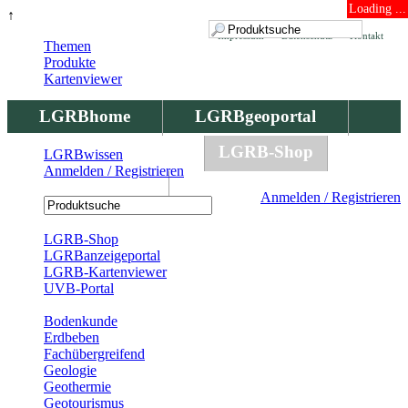
Loading ...
↑
Impressum
Datenschutz
Kontakt
Themen
Produkte
Kartenviewer
LGRBhome
LGRBgeoportal
LGRBbohrungen
LGRB-Shop
LGRBwissen
Anmelden / Registrieren
LGRBwissen
Anmelden / Registrieren
Registrierung
LGRB-Shop
LGRBanzeigeportal
LGRB-Kartenviewer
UVB-Portal
Produkte
Bodenkunde
Erdbeben
Fachübergreifend
Geologie
Geothermie
Geotourismus