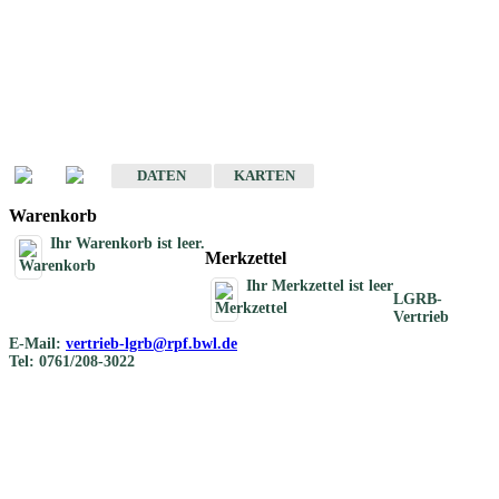
Geotouristische
Übersichtskarten
Geotouristische Karten von Baden-Württemberg 1 : 200 000
DATEN
KARTEN
Warenkorb
Ihr Warenkorb ist leer.
Merkzettel
Ihr Merkzettel ist leer
LGRB-
Vertrieb
E-Mail:
vertrieb-lgrb@rpf.bwl.de
Tel: 0761/208-3022