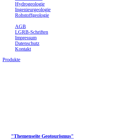
Hydrogeologie
Ingenieurgeologie
Rohstoffgeologie
Service
AGB
LGRB-Schriften
Impressum
Datenschutz
Kontakt
Produkte
Produkte des Themenbereichs
Geotourismus
Im Thema Geotourismus wird ein Überblick über die
bedeutendsten, geotouristischen Attraktionen, wie Geotope,
Lehrpfade, Höhlen, Besucherbergwerke, Aussichtsspunkte und
Naturschutzzentren in Baden-Württemberg gegeben.
Bitte wählen Sie ein Produkt im gewünschten Format aus.
Digitale Produkte, die direkt downloadbar sind, finden Sie auf
der
"Themenseite Geotourismus"
im
LGRBgeoportal
.