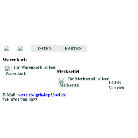
Geotouristische
Übersichtskarten
Geotouristische Karten von Baden-Württemberg 1 : 200 000
DATEN
KARTEN
Warenkorb
Ihr Warenkorb ist leer.
Merkzettel
Ihr Merkzettel ist leer
LGRB-
Vertrieb
E-Mail:
vertrieb-lgrb@rpf.bwl.de
Tel: 0761/208-3022