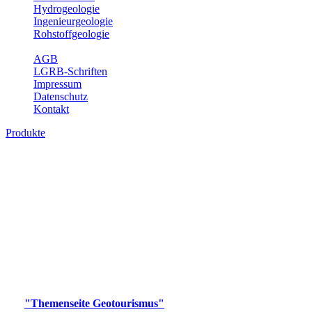
Hydrogeologie
Ingenieurgeologie
Rohstoffgeologie
Service
AGB
LGRB-Schriften
Impressum
Datenschutz
Kontakt
Produkte
Produkte des Themenbereichs
Geotourismus
Im Thema Geotourismus wird ein Überblick über die
bedeutendsten, geotouristischen Attraktionen, wie Geotope,
Lehrpfade, Höhlen, Besucherbergwerke, Aussichtsspunkte und
Naturschutzzentren in Baden-Württemberg gegeben.
Bitte wählen Sie ein Produkt im gewünschten Format aus.
Digitale Produkte, die direkt downloadbar sind, finden Sie auf
der
"Themenseite Geotourismus"
im
LGRBgeoportal
.