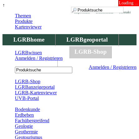
Loading ...
↑
Impressum
Datenschutz
Kontakt
Themen
Produkte
Kartenviewer
LGRBhome
LGRBgeoportal
LGRBbohrungen
LGRB-Shop
LGRBwissen
Anmelden / Registrieren
LGRBwissen
Anmelden / Registrieren
Registrierung
LGRB-Shop
LGRBanzeigeportal
LGRB-Kartenviewer
UVB-Portal
Produkte
Bodenkunde
Erdbeben
Fachübergreifend
Geologie
Geothermie
Geotourismus