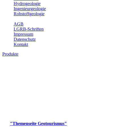
Hydrogeologie
Ingenieurgeologie
Rohstoffgeologie
Service
AGB
LGRB-Schriften
Impressum
Datenschutz
Kontakt
Produkte
Produkte des Themenbereichs
Geotourismus
Im Thema Geotourismus wird ein Überblick über die
bedeutendsten, geotouristischen Attraktionen, wie Geotope,
Lehrpfade, Höhlen, Besucherbergwerke, Aussichtsspunkte und
Naturschutzzentren in Baden-Württemberg gegeben.
Bitte wählen Sie ein Produkt im gewünschten Format aus.
Digitale Produkte, die direkt downloadbar sind, finden Sie auf
der
"Themenseite Geotourismus"
im
LGRBgeoportal
.