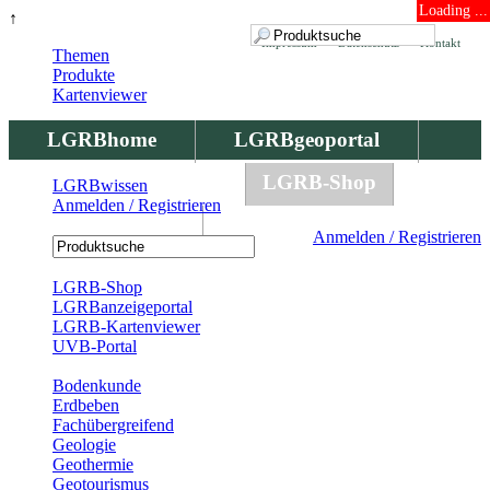
Loading ...
↑
Impressum
Datenschutz
Kontakt
Themen
Produkte
Kartenviewer
LGRBhome
LGRBgeoportal
LGRBbohrungen
LGRB-Shop
LGRBwissen
Anmelden / Registrieren
LGRBwissen
Anmelden / Registrieren
Registrierung
LGRB-Shop
LGRBanzeigeportal
LGRB-Kartenviewer
UVB-Portal
Produkte
Bodenkunde
Erdbeben
Fachübergreifend
Geologie
Geothermie
Geotourismus