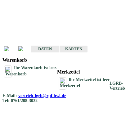
Geotouristische
Übersichtskarten
Geotouristische Karten von Baden-Württemberg 1 : 200 000
DATEN
KARTEN
Warenkorb
Ihr Warenkorb ist leer.
Merkzettel
Ihr Merkzettel ist leer
LGRB-
Vertrieb
E-Mail:
vertrieb-lgrb@rpf.bwl.de
Tel: 0761/208-3022