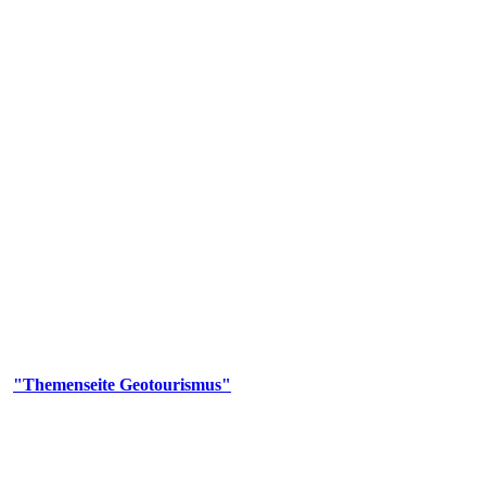
us
geotouristischen Attraktionen, wie Geotope, Lehrpfade, Höhlen, Besu
er
"Themenseite Geotourismus"
im
LGRBgeoportal
.
en