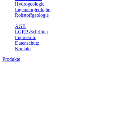
Hydrogeologie
Ingenieurgeologie
Rohstoffgeologie
Service
AGB
LGRB-Schriften
Impressum
Datenschutz
Kontakt
Produkte
Produkte des Themenbereichs Geotourism
Im Thema Geotourismus wird ein Überblick über die bedeutendsten, 
Württemberg gegeben.
Bitte wählen Sie ein Produkt im gewünschten Format aus.
Digitale Produkte, die direkt downloadbar sind, finden Sie auf d
Geotouristische Übersichtskart