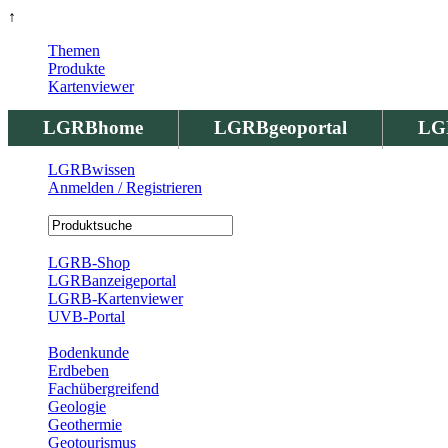
↑
Themen
Produkte
Kartenviewer
LGRBhome
LGRBgeoportal
LG
LGRBwissen
Anmelden / Registrieren
Registrierung
LGRB-Shop
LGRBanzeigeportal
LGRB-Kartenviewer
UVB-Portal
Produkte
Bodenkunde
Erdbeben
Fachübergreifend
Geologie
Geothermie
Geotourismus