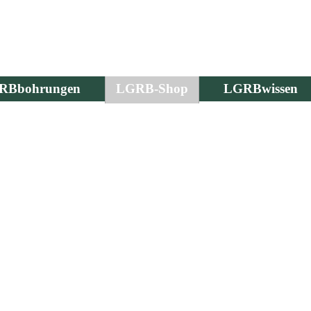
RBbohrungen
LGRB-Shop
LGRBwissen