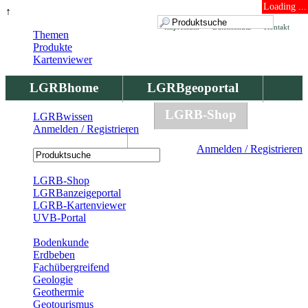
Loading ...
↑
Impressum
Datenschutz
Kontakt
Themen
Produkte
Kartenviewer
LGRBhome
LGRBgeoportal
LGRBbohrungen
LGRB-Shop
LGRBwissen
Anmelden / Registrieren
LGRBwissen
Anmelden / Registrieren
Registrierung
LGRB-Shop
LGRBanzeigeportal
LGRB-Kartenviewer
UVB-Portal
Produkte
Bodenkunde
Erdbeben
Fachübergreifend
Geologie
Geothermie
Geotourismus