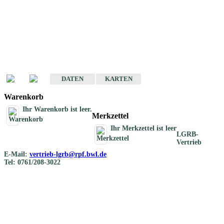
Geotouristische
Übersichtskarten
Geotouristische Karten von Baden-Württemberg 1 : 200 000
DATEN
KARTEN
Warenkorb
Ihr Warenkorb ist leer.
Merkzettel
Ihr Merkzettel ist leer
LGRB-
Vertrieb
E-Mail:
vertrieb-lgrb@rpf.bwl.de
Tel: 0761/208-3022