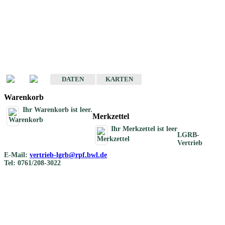
Geotouristische
Übersichtskarten
Geotouristische Karten von Baden-Württemberg 1 : 200 000
DATEN
KARTEN
Warenkorb
Ihr Warenkorb ist leer.
Merkzettel
Ihr Merkzettel ist leer
LGRB-
Vertrieb
E-Mail:
vertrieb-lgrb@rpf.bwl.de
Tel: 0761/208-3022