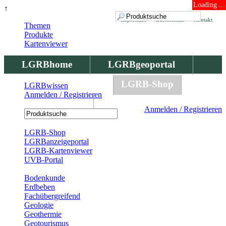
Loading ...
↑
Impressum
Datenschutz
Kontakt
Themen
Produkte
Kartenviewer
LGRBhome
LGRBgeoportal
LGRBbohrungen
LGRB-Shop
LGRBwissen
Anmelden / Registrieren
LGRBwissen
Anmelden / Registrieren
Registrierung
LGRB-Shop
LGRBanzeigeportal
LGRB-Kartenviewer
UVB-Portal
Produkte
Bodenkunde
Erdbeben
Fachübergreifend
Geologie
Geothermie
Geotourismus