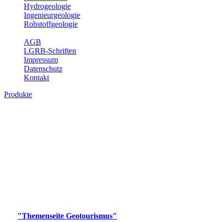
Hydrogeologie
Ingenieurgeologie
Rohstoffgeologie
Service
AGB
LGRB-Schriften
Impressum
Datenschutz
Kontakt
Produkte
Produkte des Themenbereichs
Geotourismus
Im Thema Geotourismus wird ein Überblick über die
bedeutendsten, geotouristischen Attraktionen, wie Geotope,
Lehrpfade, Höhlen, Besucherbergwerke, Aussichtsspunkte und
Naturschutzzentren in Baden-Württemberg gegeben.
Bitte wählen Sie ein Produkt im gewünschten Format aus.
Digitale Produkte, die direkt downloadbar sind, finden Sie auf
der
"Themenseite Geotourismus"
im
LGRBgeoportal
.