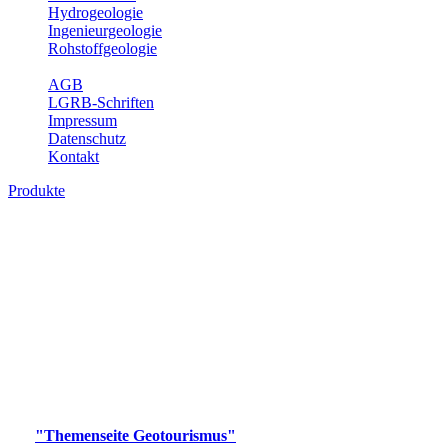
Hydrogeologie
Ingenieurgeologie
Rohstoffgeologie
Service
AGB
LGRB-Schriften
Impressum
Datenschutz
Kontakt
Produkte
Produkte des Themenbereichs
Geotourismus
Im Thema Geotourismus wird ein Überblick über die
bedeutendsten, geotouristischen Attraktionen, wie Geotope,
Lehrpfade, Höhlen, Besucherbergwerke, Aussichtsspunkte und
Naturschutzzentren in Baden-Württemberg gegeben.
Bitte wählen Sie ein Produkt im gewünschten Format aus.
Digitale Produkte, die direkt downloadbar sind, finden Sie auf
der
"Themenseite Geotourismus"
im
LGRBgeoportal
.