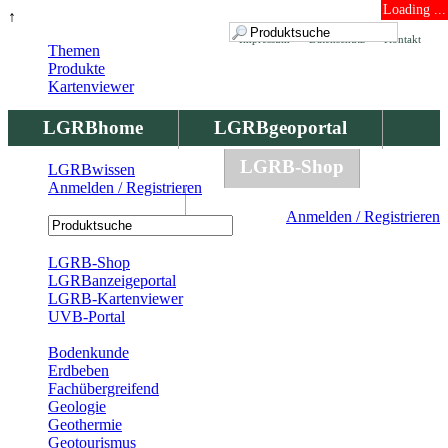
Loading ...
↑
Impressum
Datenschutz
Kontakt
Themen
Produkte
Kartenviewer
LGRBhome
LGRBgeoportal
LGRBbohrungen
LGRB-Shop
LGRBwissen
Anmelden / Registrieren
LGRBwissen
Anmelden / Registrieren
Registrierung
LGRB-Shop
LGRBanzeigeportal
LGRB-Kartenviewer
UVB-Portal
Produkte
Bodenkunde
Erdbeben
Fachübergreifend
Geologie
Geothermie
Geotourismus