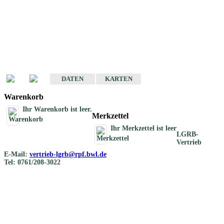
Geotouristische
Übersichtskarten
Geotouristische Karten von Baden-Württemberg 1 : 200 000
DATEN
KARTEN
Warenkorb
Ihr Warenkorb ist leer.
Merkzettel
Ihr Merkzettel ist leer
LGRB-
Vertrieb
E-Mail:
vertrieb-lgrb@rpf.bwl.de
Tel: 0761/208-3022