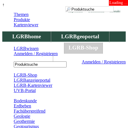
Loading ...
↑
Impressum
Datenschutz
Kontakt
Themen
Produkte
Kartenviewer
LGRBhome
LGRBgeoportal
LGRBbohrungen
LGRB-Shop
LGRBwissen
Anmelden / Registrieren
LGRBwissen
Anmelden / Registrieren
Registrierung
LGRB-Shop
LGRBanzeigeportal
LGRB-Kartenviewer
UVB-Portal
Produkte
Bodenkunde
Erdbeben
Fachübergreifend
Geologie
Geothermie
Geotourismus