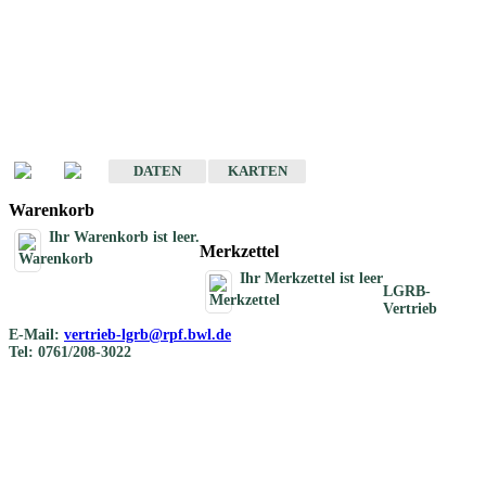
Geotouristische
Übersichtskarten
Geotouristische Karten von Baden-Württemberg 1 : 200 000
DATEN
KARTEN
Warenkorb
Ihr Warenkorb ist leer.
Merkzettel
Ihr Merkzettel ist leer
LGRB-
Vertrieb
E-Mail:
vertrieb-lgrb@rpf.bwl.de
Tel: 0761/208-3022