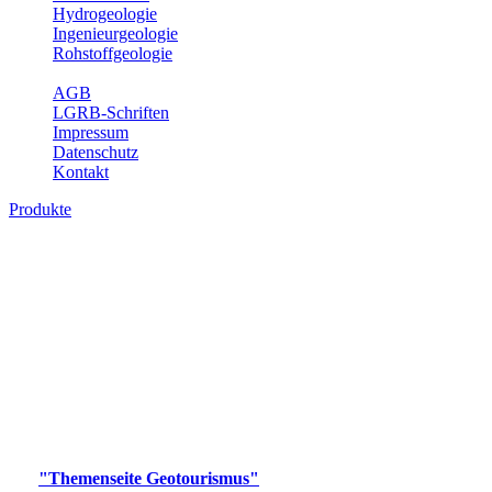
Hydrogeologie
Ingenieurgeologie
Rohstoffgeologie
Service
AGB
LGRB-Schriften
Impressum
Datenschutz
Kontakt
Produkte
Produkte des Themenbereichs
Geotourismus
Im Thema Geotourismus wird ein Überblick über die
bedeutendsten, geotouristischen Attraktionen, wie Geotope,
Lehrpfade, Höhlen, Besucherbergwerke, Aussichtsspunkte und
Naturschutzzentren in Baden-Württemberg gegeben.
Bitte wählen Sie ein Produkt im gewünschten Format aus.
Digitale Produkte, die direkt downloadbar sind, finden Sie auf
der
"Themenseite Geotourismus"
im
LGRBgeoportal
.