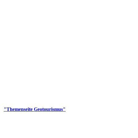
us
geotouristischen Attraktionen, wie Geotope, Lehrpfade, Höhlen, Besu
er
"Themenseite Geotourismus"
im
LGRBgeoportal
.
en