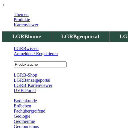
↑
Themen
Produkte
Kartenviewer
LGRBhome
LGRBgeoportal
LG
LGRBwissen
Anmelden / Registrieren
Registrierung
LGRB-Shop
LGRBanzeigeportal
LGRB-Kartenviewer
UVB-Portal
Produkte
Bodenkunde
Erdbeben
Fachübergreifend
Geologie
Geothermie
Geotourismus