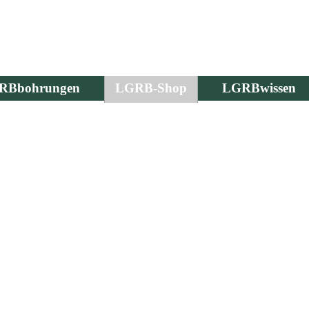
RBbohrungen
LGRB-Shop
LGRBwissen