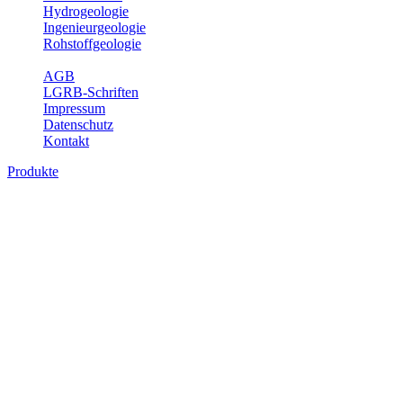
Hydrogeologie
Ingenieurgeologie
Rohstoffgeologie
Service
AGB
LGRB-Schriften
Impressum
Datenschutz
Kontakt
Produkte
Produkte des Themenbereichs Geotourism
Im Thema Geotourismus wird ein Überblick über die bedeutendsten, 
Württemberg gegeben.
Bitte wählen Sie ein Produkt im gewünschten Format aus.
Digitale Produkte, die direkt downloadbar sind, finden Sie auf d
Geotouristische Übersichtskart