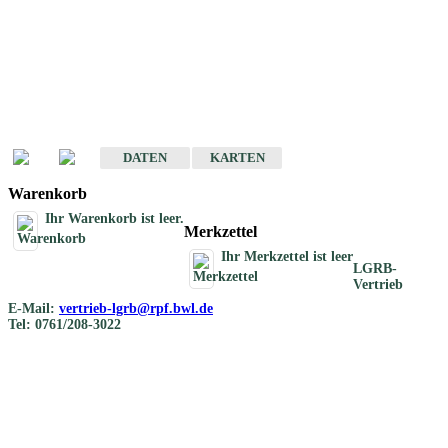
Geotouristische
Übersichtskarten
Geotouristische Karten von Baden-Württemberg 1 : 200 000
DATEN
KARTEN
Warenkorb
Ihr Warenkorb ist leer.
Merkzettel
Ihr Merkzettel ist leer
LGRB-
Vertrieb
E-Mail:
vertrieb-lgrb@rpf.bwl.de
Tel: 0761/208-3022