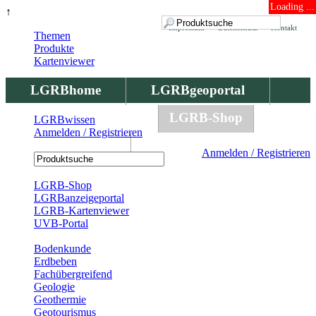
Loading ...
↑
Impressum
Datenschutz
Kontakt
Themen
Produkte
Kartenviewer
LGRBhome
LGRBgeoportal
LGRBbohrungen
LGRB-Shop
LGRBwissen
Anmelden / Registrieren
LGRBwissen
Anmelden / Registrieren
Registrierung
LGRB-Shop
LGRBanzeigeportal
LGRB-Kartenviewer
UVB-Portal
Produkte
Bodenkunde
Erdbeben
Fachübergreifend
Geologie
Geothermie
Geotourismus