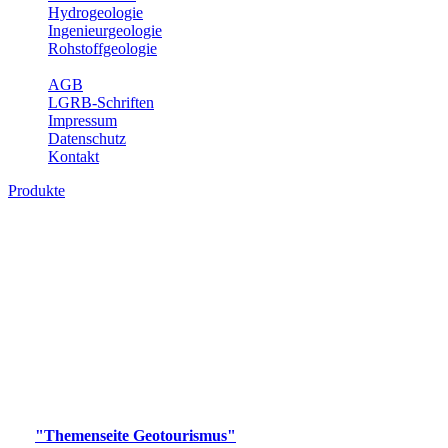
Hydrogeologie
Ingenieurgeologie
Rohstoffgeologie
Service
AGB
LGRB-Schriften
Impressum
Datenschutz
Kontakt
Produkte
Produkte des Themenbereichs
Geotourismus
Im Thema Geotourismus wird ein Überblick über die
bedeutendsten, geotouristischen Attraktionen, wie Geotope,
Lehrpfade, Höhlen, Besucherbergwerke, Aussichtsspunkte und
Naturschutzzentren in Baden-Württemberg gegeben.
Bitte wählen Sie ein Produkt im gewünschten Format aus.
Digitale Produkte, die direkt downloadbar sind, finden Sie auf
der
"Themenseite Geotourismus"
im
LGRBgeoportal
.