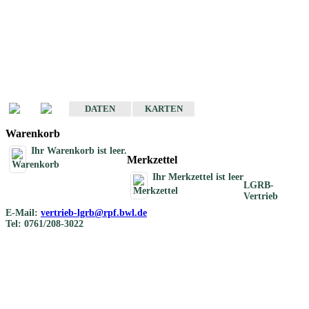
Geotouristische
Übersichtskarten
Geotouristische Karten von Baden-Württemberg 1 : 200 000
DATEN
KARTEN
Warenkorb
Ihr Warenkorb ist leer.
Merkzettel
Ihr Merkzettel ist leer
LGRB-
Vertrieb
E-Mail:
vertrieb-lgrb@rpf.bwl.de
Tel: 0761/208-3022