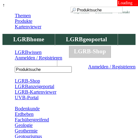
Loading ...
↑
Impressum
Datenschutz
Kontakt
Themen
Produkte
Kartenviewer
LGRBhome
LGRBgeoportal
LGRBbohrungen
LGRB-Shop
LGRBwissen
Anmelden / Registrieren
LGRBwissen
Anmelden / Registrieren
Registrierung
LGRB-Shop
LGRBanzeigeportal
LGRB-Kartenviewer
UVB-Portal
Produkte
Bodenkunde
Erdbeben
Fachübergreifend
Geologie
Geothermie
Geotourismus