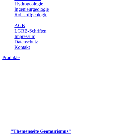
Hydrogeologie
Ingenieurgeologie
Rohstoffgeologie
Service
AGB
LGRB-Schriften
Impressum
Datenschutz
Kontakt
Produkte
Produkte des Themenbereichs
Geotourismus
Im Thema Geotourismus wird ein Überblick über die
bedeutendsten, geotouristischen Attraktionen, wie Geotope,
Lehrpfade, Höhlen, Besucherbergwerke, Aussichtsspunkte und
Naturschutzzentren in Baden-Württemberg gegeben.
Bitte wählen Sie ein Produkt im gewünschten Format aus.
Digitale Produkte, die direkt downloadbar sind, finden Sie auf
der
"Themenseite Geotourismus"
im
LGRBgeoportal
.