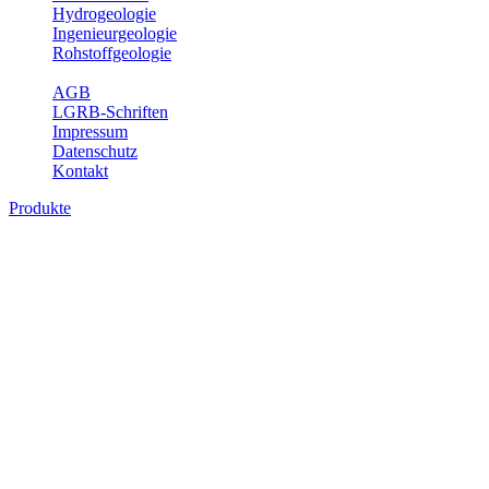
Hydrogeologie
Ingenieurgeologie
Rohstoffgeologie
Service
AGB
LGRB-Schriften
Impressum
Datenschutz
Kontakt
Produkte
Produkte des Themenbereichs Geotourism
Im Thema Geotourismus wird ein Überblick über die bedeutendsten, 
Württemberg gegeben.
Bitte wählen Sie ein Produkt im gewünschten Format aus.
Digitale Produkte, die direkt downloadbar sind, finden Sie auf d
Geotouristische Übersichtskart