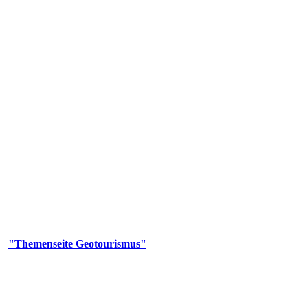
us
geotouristischen Attraktionen, wie Geotope, Lehrpfade, Höhlen, Besu
er
"Themenseite Geotourismus"
im
LGRBgeoportal
.
en