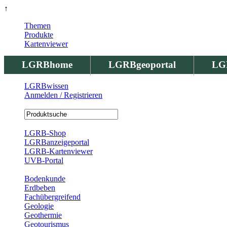
↑
Themen
Produkte
Kartenviewer
LGRBhome
LGRBgeoportal
LG
LGRBwissen
Anmelden / Registrieren
Registrierung
LGRB-Shop
LGRBanzeigeportal
LGRB-Kartenviewer
UVB-Portal
Produkte
Bodenkunde
Erdbeben
Fachübergreifend
Geologie
Geothermie
Geotourismus