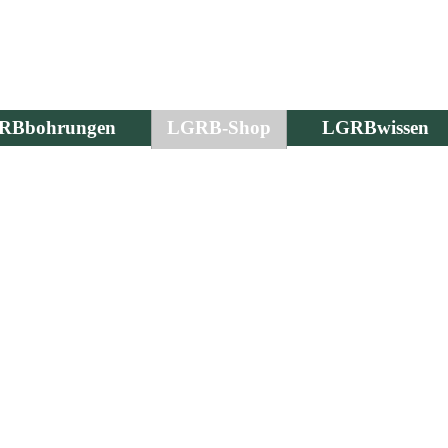
RBbohrungen
LGRB-Shop
LGRBwissen