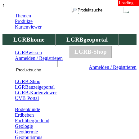
Loading ...
↑
Impressum
Datenschutz
Kontakt
Themen
Produkte
Kartenviewer
LGRBhome
LGRBgeoportal
LGRBbohrungen
LGRB-Shop
LGRBwissen
Anmelden / Registrieren
LGRBwissen
Anmelden / Registrieren
Registrierung
LGRB-Shop
LGRBanzeigeportal
LGRB-Kartenviewer
UVB-Portal
Produkte
Bodenkunde
Erdbeben
Fachübergreifend
Geologie
Geothermie
Geotourismus