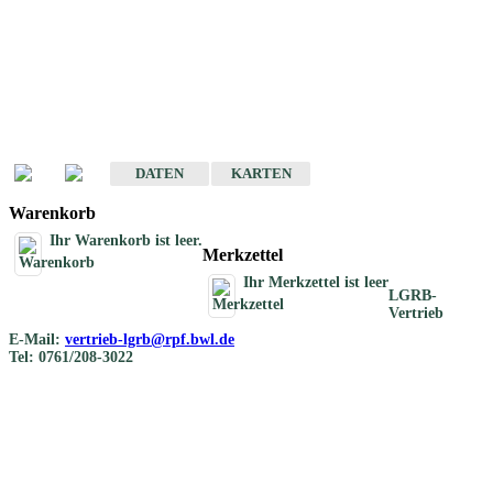
Geotouristische
Übersichtskarten
Geotouristische Karten von Baden-Württemberg 1 : 200 000
DATEN
KARTEN
Warenkorb
Ihr Warenkorb ist leer.
Merkzettel
Ihr Merkzettel ist leer
LGRB-
Vertrieb
E-Mail:
vertrieb-lgrb@rpf.bwl.de
Tel: 0761/208-3022