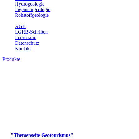
Hydrogeologie
Ingenieurgeologie
Rohstoffgeologie
Service
AGB
LGRB-Schriften
Impressum
Datenschutz
Kontakt
Produkte
Produkte des Themenbereichs
Geotourismus
Im Thema Geotourismus wird ein Überblick über die
bedeutendsten, geotouristischen Attraktionen, wie Geotope,
Lehrpfade, Höhlen, Besucherbergwerke, Aussichtsspunkte und
Naturschutzzentren in Baden-Württemberg gegeben.
Bitte wählen Sie ein Produkt im gewünschten Format aus.
Digitale Produkte, die direkt downloadbar sind, finden Sie auf
der
"Themenseite Geotourismus"
im
LGRBgeoportal
.