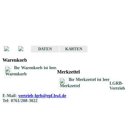
Geotouristische
Übersichtskarten
Geotouristische Karten von Baden-Württemberg 1 : 200 000
DATEN
KARTEN
Warenkorb
Ihr Warenkorb ist leer.
Merkzettel
Ihr Merkzettel ist leer
LGRB-
Vertrieb
E-Mail:
vertrieb-lgrb@rpf.bwl.de
Tel: 0761/208-3022