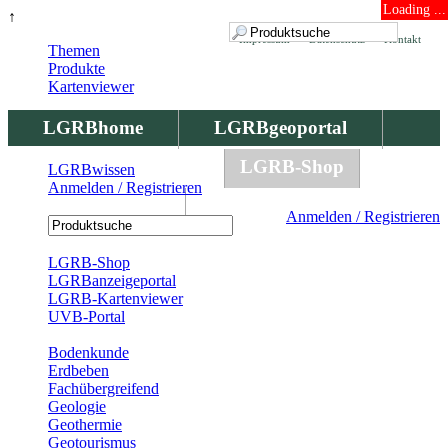
Loading ...
↑
Impressum
Datenschutz
Kontakt
Themen
Produkte
Kartenviewer
LGRBhome
LGRBgeoportal
LGRBbohrungen
LGRB-Shop
LGRBwissen
Anmelden / Registrieren
LGRBwissen
Anmelden / Registrieren
Registrierung
LGRB-Shop
LGRBanzeigeportal
LGRB-Kartenviewer
UVB-Portal
Produkte
Bodenkunde
Erdbeben
Fachübergreifend
Geologie
Geothermie
Geotourismus