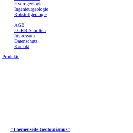
Hydrogeologie
Ingenieurgeologie
Rohstoffgeologie
Service
AGB
LGRB-Schriften
Impressum
Datenschutz
Kontakt
Produkte
Produkte des Themenbereichs
Geotourismus
Im Thema Geotourismus wird ein Überblick über die
bedeutendsten, geotouristischen Attraktionen, wie Geotope,
Lehrpfade, Höhlen, Besucherbergwerke, Aussichtsspunkte und
Naturschutzzentren in Baden-Württemberg gegeben.
Bitte wählen Sie ein Produkt im gewünschten Format aus.
Digitale Produkte, die direkt downloadbar sind, finden Sie auf
der
"Themenseite Geotourismus"
im
LGRBgeoportal
.