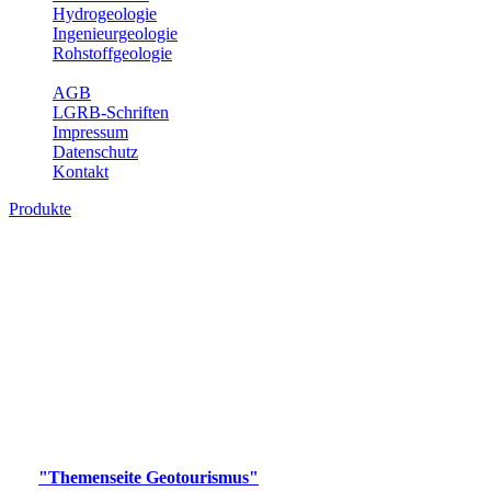
Hydrogeologie
Ingenieurgeologie
Rohstoffgeologie
Service
AGB
LGRB-Schriften
Impressum
Datenschutz
Kontakt
Produkte
Produkte des Themenbereichs
Geotourismus
Im Thema Geotourismus wird ein Überblick über die
bedeutendsten, geotouristischen Attraktionen, wie Geotope,
Lehrpfade, Höhlen, Besucherbergwerke, Aussichtsspunkte und
Naturschutzzentren in Baden-Württemberg gegeben.
Bitte wählen Sie ein Produkt im gewünschten Format aus.
Digitale Produkte, die direkt downloadbar sind, finden Sie auf
der
"Themenseite Geotourismus"
im
LGRBgeoportal
.