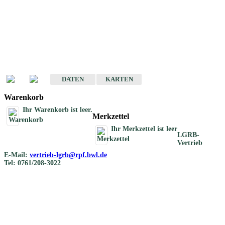
Geotouristische
Übersichtskarten
Geotouristische Karten von Baden-Württemberg 1 : 200 000
DATEN
KARTEN
Warenkorb
Ihr Warenkorb ist leer.
Merkzettel
Ihr Merkzettel ist leer
LGRB-
Vertrieb
E-Mail:
vertrieb-lgrb@rpf.bwl.de
Tel: 0761/208-3022