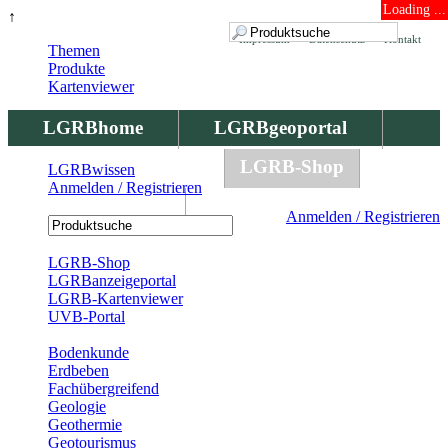
Loading ...
↑
Impressum
Datenschutz
Kontakt
Themen
Produkte
Kartenviewer
LGRBhome
LGRBgeoportal
LGRBbohrungen
LGRB-Shop
LGRBwissen
Anmelden / Registrieren
LGRBwissen
Anmelden / Registrieren
Registrierung
LGRB-Shop
LGRBanzeigeportal
LGRB-Kartenviewer
UVB-Portal
Produkte
Bodenkunde
Erdbeben
Fachübergreifend
Geologie
Geothermie
Geotourismus