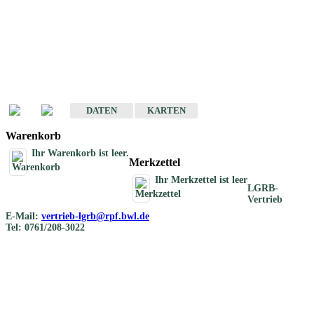
Geotouristische
Übersichtskarten
Geotouristische Karten von Baden-Württemberg 1 : 200 000
DATEN
KARTEN
Warenkorb
Ihr Warenkorb ist leer.
Merkzettel
Ihr Merkzettel ist leer
LGRB-
Vertrieb
E-Mail:
vertrieb-lgrb@rpf.bwl.de
Tel: 0761/208-3022