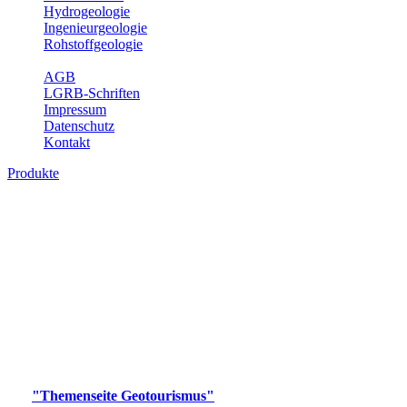
Hydrogeologie
Ingenieurgeologie
Rohstoffgeologie
Service
AGB
LGRB-Schriften
Impressum
Datenschutz
Kontakt
Produkte
Produkte des Themenbereichs
Geotourismus
Im Thema Geotourismus wird ein Überblick über die
bedeutendsten, geotouristischen Attraktionen, wie Geotope,
Lehrpfade, Höhlen, Besucherbergwerke, Aussichtsspunkte und
Naturschutzzentren in Baden-Württemberg gegeben.
Bitte wählen Sie ein Produkt im gewünschten Format aus.
Digitale Produkte, die direkt downloadbar sind, finden Sie auf
der
"Themenseite Geotourismus"
im
LGRBgeoportal
.