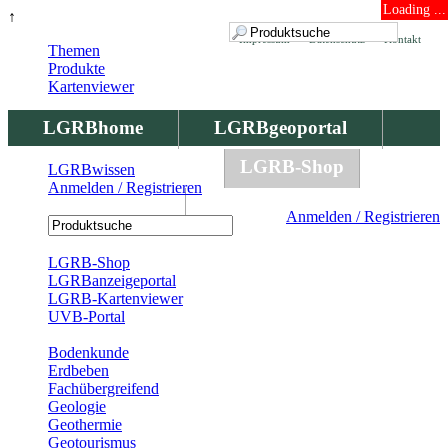
Loading ...
↑
Impressum
Datenschutz
Kontakt
Themen
Produkte
Kartenviewer
LGRBhome
LGRBgeoportal
LGRBbohrungen
LGRB-Shop
LGRBwissen
Anmelden / Registrieren
LGRBwissen
Anmelden / Registrieren
Registrierung
LGRB-Shop
LGRBanzeigeportal
LGRB-Kartenviewer
UVB-Portal
Produkte
Bodenkunde
Erdbeben
Fachübergreifend
Geologie
Geothermie
Geotourismus