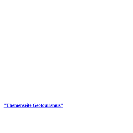
us
geotouristischen Attraktionen, wie Geotope, Lehrpfade, Höhlen, Besu
er
"Themenseite Geotourismus"
im
LGRBgeoportal
.
en