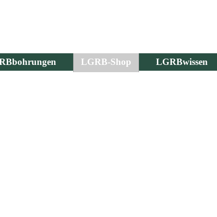
RBbohrungen
LGRB-Shop
LGRBwissen