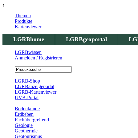
↑
Themen
Produkte
Kartenviewer
LGRBhome
LGRBgeoportal
LG
LGRBwissen
Anmelden / Registrieren
Registrierung
LGRB-Shop
LGRBanzeigeportal
LGRB-Kartenviewer
UVB-Portal
Produkte
Bodenkunde
Erdbeben
Fachübergreifend
Geologie
Geothermie
Geotourismus