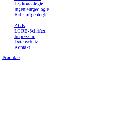
Hydrogeologie
Ingenieurgeologie
Rohstoffgeologie
Service
AGB
LGRB-Schriften
Impressum
Datenschutz
Kontakt
Produkte
Produkte des Themenbereichs Geotourism
Im Thema Geotourismus wird ein Überblick über die bedeutendsten, 
Württemberg gegeben.
Bitte wählen Sie ein Produkt im gewünschten Format aus.
Digitale Produkte, die direkt downloadbar sind, finden Sie auf d
Geotouristische Übersichtskart